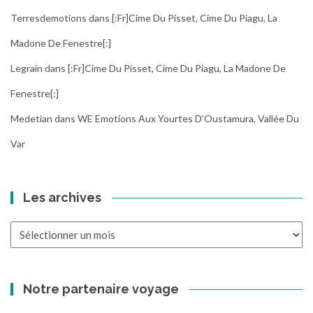
Terresdemotions
dans
[:fr]Cime Du Pisset, Cime Du Piagu, La
Madone De Fenestre[:]
Legrain
dans
[:fr]Cime Du Pisset, Cime Du Piagu, La Madone De
Fenestre[:]
Medetian
dans
WE Emotions Aux Yourtes D’Oustamura, Vallée Du
Var
Les archives
Les
archives
Notre partenaire voyage