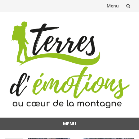
Menu
Aller
au
contenu
MENU
Aller