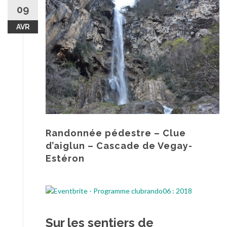
au
09
contenu
AVR
Randonnée pédestre – Clue
d’aiglun – Cascade de Vegay-
Estéron
Sur les sentiers de