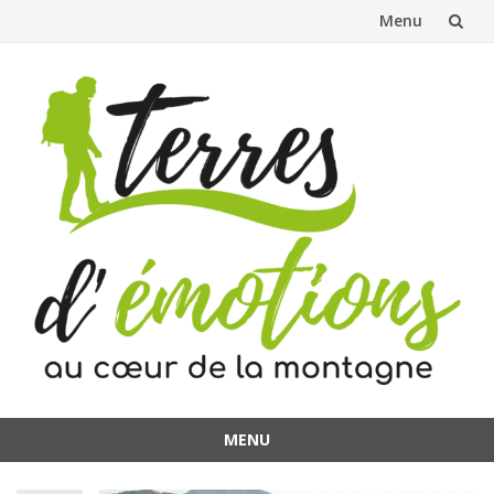
Menu
Aller
au
contenu
MENU
Aller