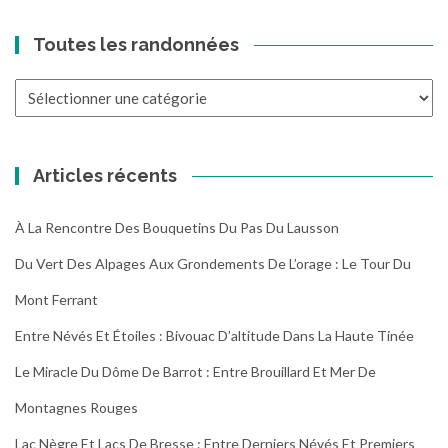
Toutes les randonnées
Toutes
les
randonnées
Articles récents
À La Rencontre Des Bouquetins Du Pas Du Lausson
Du Vert Des Alpages Aux Grondements De L’orage : Le Tour Du
Mont Ferrant
Entre Névés Et Étoiles : Bivouac D’altitude Dans La Haute Tinée
Le Miracle Du Dôme De Barrot : Entre Brouillard Et Mer De
Montagnes Rouges
Lac Nègre Et Lacs De Bresse : Entre Derniers Névés Et Premiers