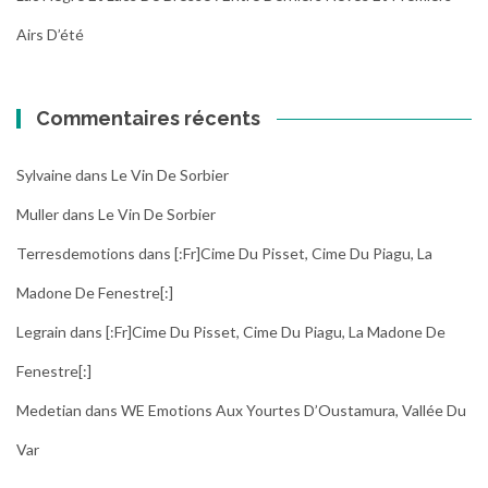
Airs D’été
Commentaires récents
Sylvaine
dans
Le Vin De Sorbier
Muller
dans
Le Vin De Sorbier
Terresdemotions
dans
[:fr]Cime Du Pisset, Cime Du Piagu, La
Madone De Fenestre[:]
Legrain
dans
[:fr]Cime Du Pisset, Cime Du Piagu, La Madone De
Fenestre[:]
Medetian
dans
WE Emotions Aux Yourtes D’Oustamura, Vallée Du
Var