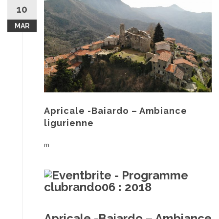
au
10
contenu
MAR
Apricale -Baiardo – Ambiance
ligurienne
m
Apricale -Baiardo – Ambiance