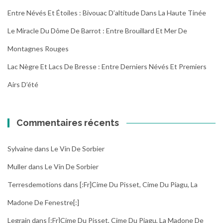
Entre Névés Et Étoiles : Bivouac D’altitude Dans La Haute Tinée
Le Miracle Du Dôme De Barrot : Entre Brouillard Et Mer De
Montagnes Rouges
Lac Nègre Et Lacs De Bresse : Entre Derniers Névés Et Premiers
Airs D’été
Commentaires récents
Sylvaine
dans
Le Vin De Sorbier
Muller
dans
Le Vin De Sorbier
Terresdemotions
dans
[:fr]Cime Du Pisset, Cime Du Piagu, La
Madone De Fenestre[:]
Legrain
dans
[:fr]Cime Du Pisset, Cime Du Piagu, La Madone De