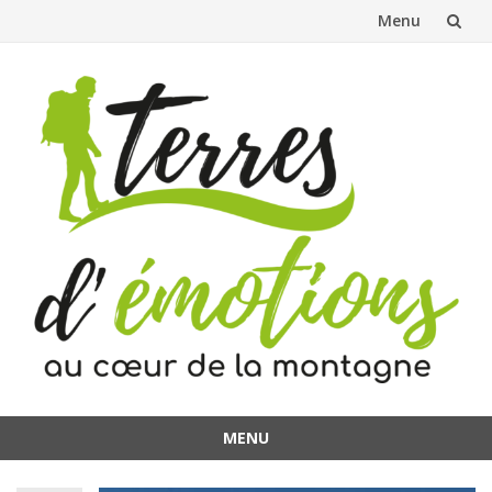
Menu
Aller
au
contenu
MENU
Aller