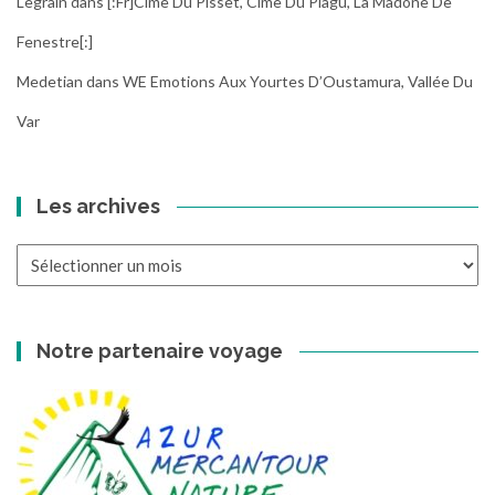
Legrain
dans
[:fr]Cime Du Pisset, Cime Du Piagu, La Madone De
Fenestre[:]
Medetian
dans
WE Emotions Aux Yourtes D’Oustamura, Vallée Du
Var
Les archives
Les
archives
Notre partenaire voyage