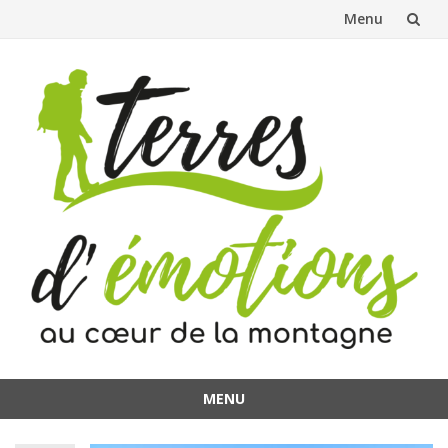
Menu
Aller
au
contenu
MENU
Aller