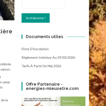
tière
Documents utiles
Fiche D'inscription
Réglement Intérieur Au 29/03/2026
ccélérée
Tarifs À Partir De Mai 2026
 saison.
t
de camp
Offre Partenaire -
is
energies-mieuxetre.com
 de la