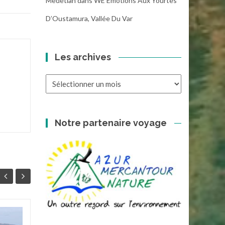
Medetian
dans
WE Emotions Aux Yourtes
D’Oustamura, Vallée Du Var
Les archives
Les
archives
Notre partenaire voyage
Au fil de la Siagne,