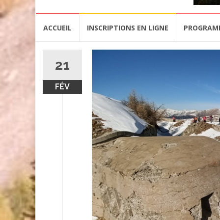
Aller
ACCUEIL
INSCRIPTIONS EN LIGNE
PROGRAM
au
contenu
21
FÉV