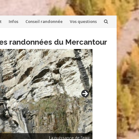
t
Infos
Conseil randonnée
Vos questions
lles randonnées du Mercantour
La puissance de l'eau