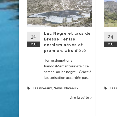
aux
 les
t
Lac Nègre et lacs de
31
24
Bresse : entre
tait à
MAI
derniers névés et
MAI
 : Une
premiers airs d’été
e, le...
Terresdemotions
niveaux
,
RandosMercantour était ce
samedi au lac nègre. Grâce à
la suite
l'autorisation accordée par...
Les niveaux
,
News
,
Niveau 2
...
Les 
Lire la suite