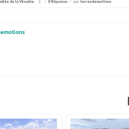
allée de la Vésubie
/
0 Réponse
/
par
terresdemotions
demotions