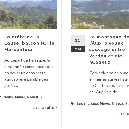
La crête de la
La montagne d
11
Lause, balcon sur le
l’Aup, bivouac
Mercantour
MAI
sauvage entre
Verdon et ciel
Au départ de Pélasque, la
nuageux
randonnée commence tout
en douceur, dans cette
Ce week-end bivouac 
atmosphère paisible des
emmenés sur les haut
petits...
de Castellane, à la m
de l’Aup, loin de...
niveaux
,
News
,
Niveau 2
...
Les niveaux
,
News
,
Niveau 2
Lire la suite
Lire l