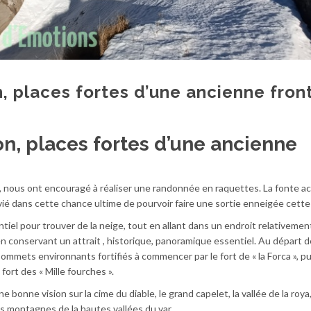
n, places fortes d’une ancienne fron
ion, places fortes d’une ancienne
 nous ont encouragé à réaliser une randonnée en raquettes. La fonte a
vié dans cette chance ultime de pourvoir faire une sortie enneigée cette
ntiel pour trouver de la neige, tout en allant dans un endroit relativemen
en conservant un attrait , historique, panoramique essentiel. Au départ 
ommets environnants fortifiés à commencer par le fort de « la Forca », pu
e fort des « Mille fourches ».
bonne vision sur la cime du diable, le grand capelet, la vallée de la roya,
 les montagnes de la hautes vallées du var.