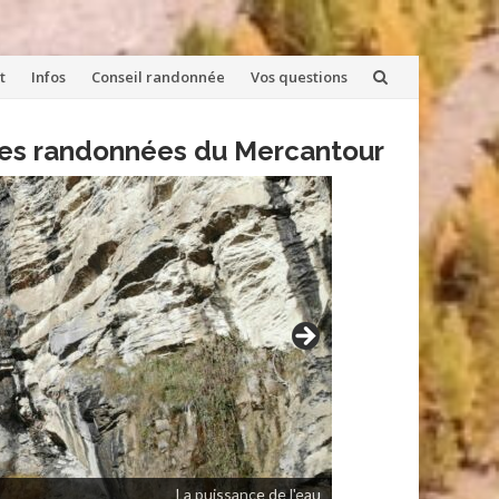
t
Infos
Conseil randonnée
Vos questions
lles randonnées du Mercantour
La puissance de l'eau