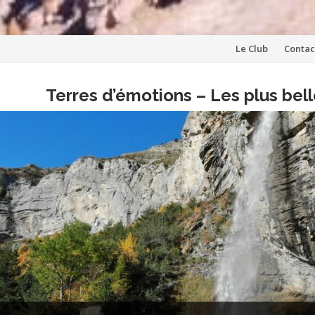
Aller
Le Club
Contac
au
Terres d’émotions – Les plus be
contenu