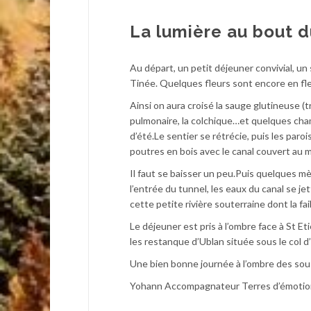
La lumière au bout du
Au départ, un petit déjeuner convivial, un
Tinée. Quelques fleurs sont encore en fle
Ainsi on aura croisé la sauge glutineuse (tr
pulmonaire, la colchique…et quelques cham
d’été.Le sentier se rétrécie, puis les paro
poutres en bois avec le canal couvert au mi
Il faut se baisser un peu.Puis quelques mè
l’entrée du tunnel, les eaux du canal se j
cette petite rivière souterraine dont la f
Le déjeuner est pris à l’ombre face à St E
les restanque d’Ublan située sous le col d’
Une bien bonne journée à l’ombre des sous
Yohann Accompagnateur Terres d’émotio