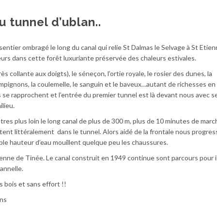
 tunnel d’ublan..
 sentier ombragé le long du canal qui relie St Dalmas le Selvage à St Etie
urs dans cette forêt luxuriante préservée des chaleurs estivales.
ès collante aux doigts), le séneçon, l’ortie royale, le rosier des dunes, la
pignons, la coulemelle, le sanguin et le baveux…autant de richesses en 
is se rapprochent et l’entrée du premier tunnel est là devant nous avec se
lieu.
tres plus loin le long canal de plus de 300 m, plus de 10 minutes de marc
ettent littéralement dans le tunnel. Alors aidé de la frontale nous progre
aible hauteur d’eau mouillent quelque peu les chaussures.
tienne de Tinée. Le canal construit en 1949 continue sont parcours pour i
annelle.
 bois et sans effort !!
ns