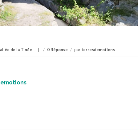
allée de la Tinée
/
0 Réponse
/
par
terresdemotions
demotions