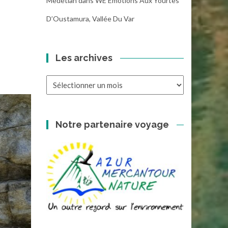
Medetian
dans
WE Emotions Aux Yourtes
D’Oustamura, Vallée Du Var
Les archives
Les
archives
Notre partenaire voyage