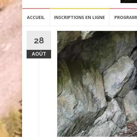
Aller
ACCUEIL
INSCRIPTIONS EN LIGNE
PROGRAM
au
contenu
28
AOÛT