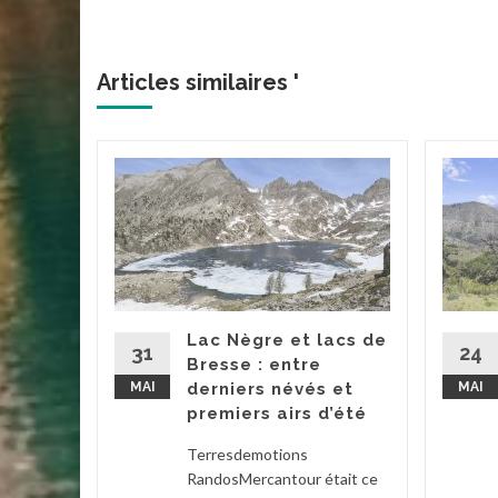
Articles similaires '
aux
 les
t
Lac Nègre et lacs de
31
24
Bresse : entre
tait à
MAI
derniers névés et
MAI
 : Une
premiers airs d’été
e, le...
Terresdemotions
niveaux
,
RandosMercantour était ce