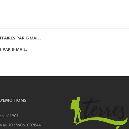
AIRES PAR E-MAIL.
 PAR E-MAIL.
 D’EMOTIONS
on loi 1901
é au JO : W061009844