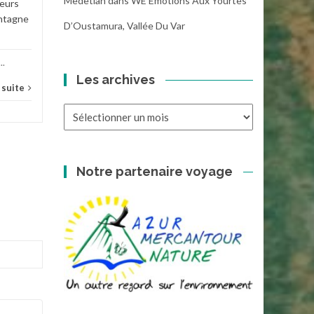
Medetian
dans
WE Emotions Aux Yourtes
eurs
News
...
ontagne
D’Oustamura, Vallée Du Var
...
Les archives
a suite
Les
archives
Notre partenaire voyage