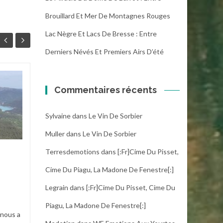
Brouillard Et Mer De Montagnes Rouges
Lac Nègre Et Lacs De Bresse : Entre
Derniers Névés Et Premiers Airs D’été
Au fil de la Siagne,
03
06
Commentaires récents
de Saint-Cézaire au
MAI
pont des Tuves
AVR
Sylvaine
dans
Le Vin De Sorbier
Au départ de Saint-Cézaire,
Muller
dans
Le Vin De Sorbier
notre randonnée a
commencé sous un ciel
Terresdemotions
dans
[:fr]Cime Du Pisset,
e
agréable, avec cette
impression...
Cime Du Piagu, La Madone De Fenestre[:]
Legrain
dans
[:fr]Cime Du Pisset, Cime Du
Les niveaux
,
News
,
Niveau 2
...
Piagu, La Madone De Fenestre[:]
Lire la suite
Dépar
nous a