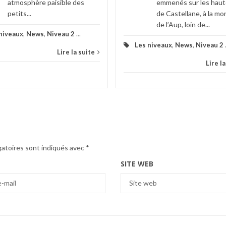
atmosphère paisible des
emmenés sur les haut
petits...
de Castellane, à la m
de l’Aup, loin de...
niveaux
,
News
,
Niveau 2
...
Les niveaux
,
News
,
Niveau 2
Lire la suite
Lire l
gatoires sont indiqués avec
*
SITE WEB