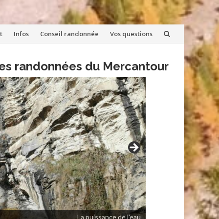
t
Infos
Conseil randonnée
Vos questions
lles randonnées du Mercantour
La puissance de l'eau