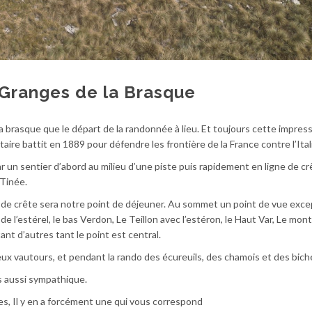
Granges de la Brasque
a brasque que le départ de la randonnée à lieu. Et toujours cette impres
ire battit en 1889 pour défendre les frontière de la France contre l’Ital
un sentier d’abord au milieu d’une piste puis rapidement en ligne de cr
 Tinée.
e de crête sera notre point de déjeuner. Au sommet un point de vue exce
de l’estérel, le bas Verdon, Le Teillon avec l’estéron, le Haut Var, Le mon
ant d’autres tant le point est central.
ux vautours, et pendant la rando des écureuils, des chamois et des bich
s aussi sympathique.
, Il y en a forcément une qui vous correspond