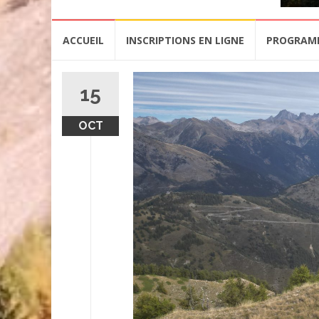
Aller
ACCUEIL
INSCRIPTIONS EN LIGNE
PROGRAM
au
contenu
15
OCT