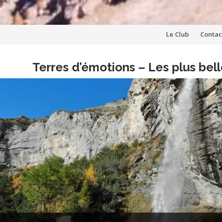
Aller
Le Club
Contac
au
Terres d’émotions – Les plus be
contenu