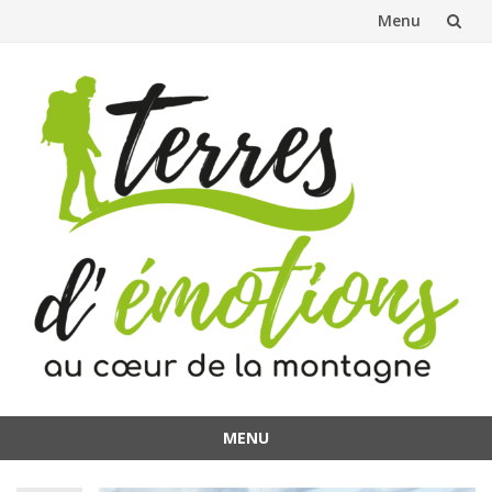
Menu
Aller
au
contenu
MENU
Aller