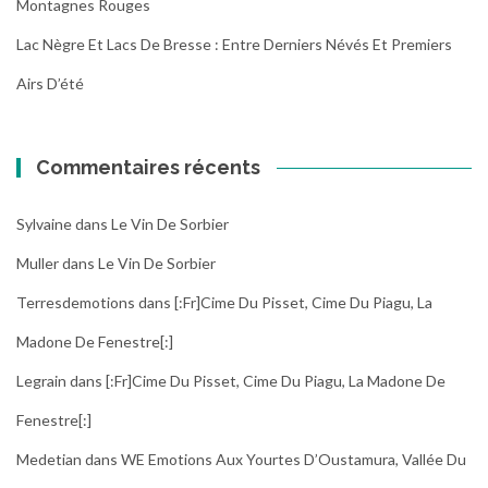
Montagnes Rouges
Lac Nègre Et Lacs De Bresse : Entre Derniers Névés Et Premiers
Airs D’été
Commentaires récents
Sylvaine
dans
Le Vin De Sorbier
Muller
dans
Le Vin De Sorbier
Terresdemotions
dans
[:fr]Cime Du Pisset, Cime Du Piagu, La
Madone De Fenestre[:]
Legrain
dans
[:fr]Cime Du Pisset, Cime Du Piagu, La Madone De
Fenestre[:]
Medetian
dans
WE Emotions Aux Yourtes D’Oustamura, Vallée Du