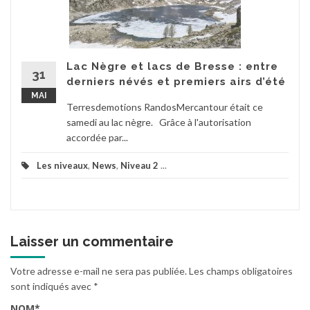
Lac Nègre et lacs de Bresse : entre
31
derniers névés et premiers airs d’été
MAI
Terresdemotions RandosMercantour était ce
samedi au lac nègre. Grâce à l'autorisation
accordée par...
Les niveaux
,
News
,
Niveau 2
...
Laisser un commentaire
Votre adresse e-mail ne sera pas publiée.
Les champs obligatoires
sont indiqués avec
*
NOM
*