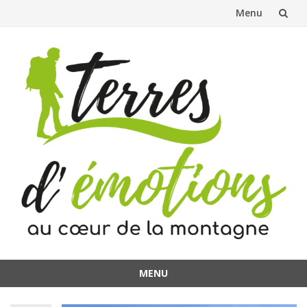
Menu
Aller
au
contenu
MENU
Aller