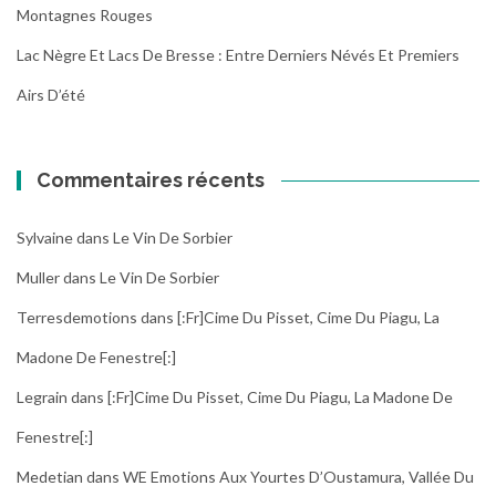
Montagnes Rouges
Lac Nègre Et Lacs De Bresse : Entre Derniers Névés Et Premiers
Airs D’été
Commentaires récents
Sylvaine
dans
Le Vin De Sorbier
Muller
dans
Le Vin De Sorbier
Terresdemotions
dans
[:fr]Cime Du Pisset, Cime Du Piagu, La
Madone De Fenestre[:]
Legrain
dans
[:fr]Cime Du Pisset, Cime Du Piagu, La Madone De
Fenestre[:]
Medetian
dans
WE Emotions Aux Yourtes D’Oustamura, Vallée Du