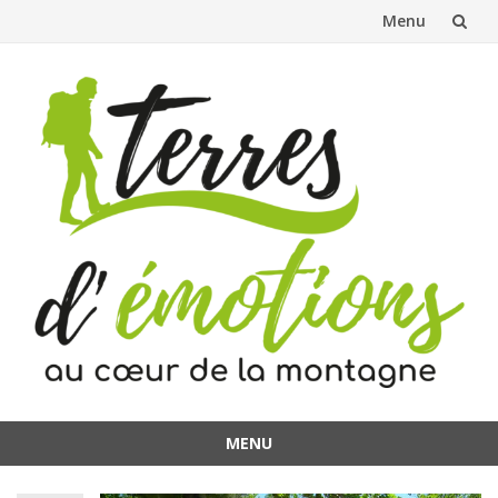
Menu
Aller
au
contenu
MENU
Aller