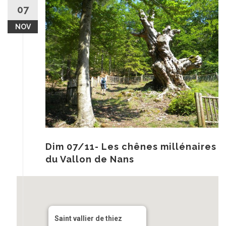
au
07
contenu
NOV
Dim 07/11- Les chênes millénaires
du Vallon de Nans
Saint vallier de thiez