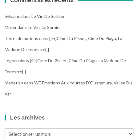
Commentaires récents
Sylvaine
dans
Le Vin De Sorbier
Muller
dans
Le Vin De Sorbier
Terresdemotions
dans
[:fr]Cime Du Pisset, Cime Du Piagu, La
Madone De Fenestre[:]
Legrain
dans
[:fr]Cime Du Pisset, Cime Du Piagu, La Madone De
Fenestre[:]
Medetian
dans
WE Emotions Aux Yourtes D’Oustamura, Vallée Du
Var
Les archives
Les
archives