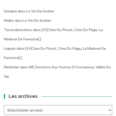
Sylvaine
dans
Le Vin De Sorbier
Muller
dans
Le Vin De Sorbier
Terresdemotions
dans
[:fr]Cime Du Pisset, Cime Du Piagu, La
Madone De Fenestre[:]
Legrain
dans
[:fr]Cime Du Pisset, Cime Du Piagu, La Madone De
Fenestre[:]
Medetian
dans
WE Emotions Aux Yourtes D’Oustamura, Vallée Du
Var
Les archives
Les
archives