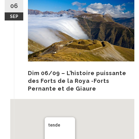
au
06
contenu
SEP
Dim 06/09 – L’histoire puissante
des Forts de la Roya -Forts
Pernante et de Giaure
tende