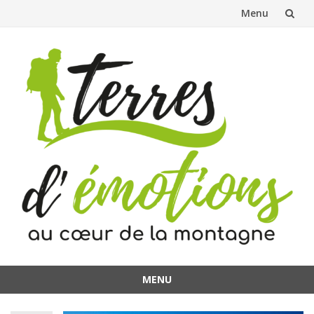
Menu
Aller
au
contenu
MENU
Aller