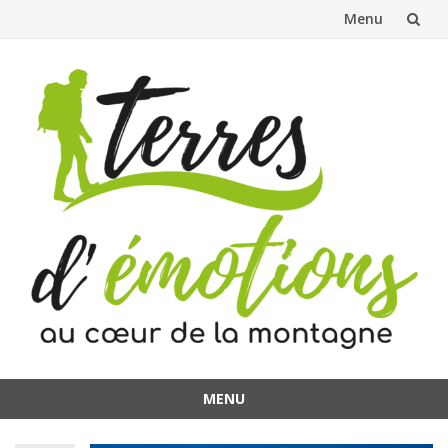
Menu
Aller
au
contenu
MENU
Aller