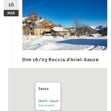
au
16
contenu
MAR
Dim 16/03 Roccia d’Ariel-Sauze
Sauze
06470 - Sauze
Évènements