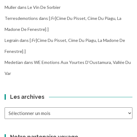
Muller
dans
Le Vin De Sorbier
Terresdemotions
dans
[:fr]Cime Du Pisset, Cime Du Piagu, La
Madone De Fenestre[:]
Legrain
dans
[:fr]Cime Du Pisset, Cime Du Piagu, La Madone De
Fenestre[:]
Medetian
dans
WE Emotions Aux Yourtes D’Oustamura, Vallée Du
Var
Les archives
Les
archives
Notre partenaire voyage