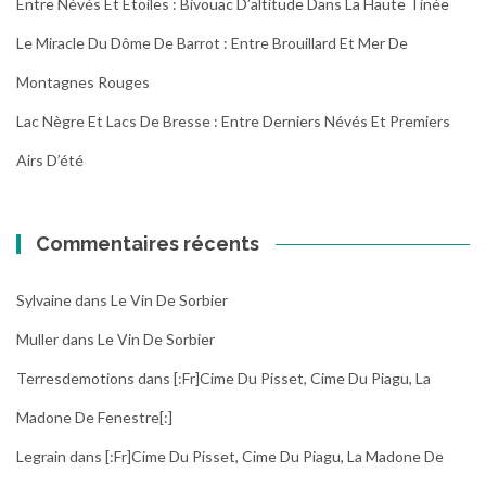
Entre Névés Et Étoiles : Bivouac D’altitude Dans La Haute Tinée
Le Miracle Du Dôme De Barrot : Entre Brouillard Et Mer De
Montagnes Rouges
Lac Nègre Et Lacs De Bresse : Entre Derniers Névés Et Premiers
Airs D’été
Commentaires récents
Sylvaine
dans
Le Vin De Sorbier
Muller
dans
Le Vin De Sorbier
Terresdemotions
dans
[:fr]Cime Du Pisset, Cime Du Piagu, La
Madone De Fenestre[:]
Legrain
dans
[:fr]Cime Du Pisset, Cime Du Piagu, La Madone De