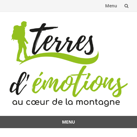
Menu
Aller
au
contenu
MENU
Aller