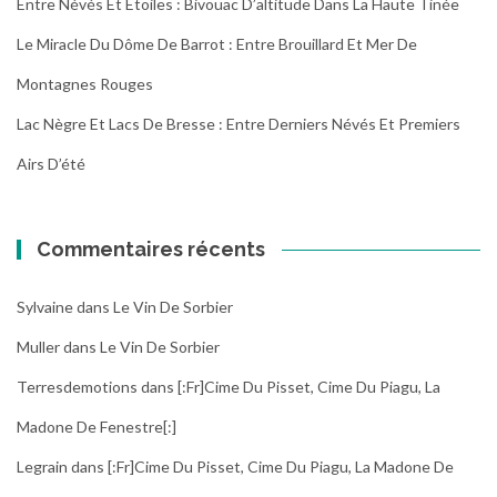
Entre Névés Et Étoiles : Bivouac D’altitude Dans La Haute Tinée
Le Miracle Du Dôme De Barrot : Entre Brouillard Et Mer De
Montagnes Rouges
Lac Nègre Et Lacs De Bresse : Entre Derniers Névés Et Premiers
Airs D’été
Commentaires récents
Sylvaine
dans
Le Vin De Sorbier
Muller
dans
Le Vin De Sorbier
Terresdemotions
dans
[:fr]Cime Du Pisset, Cime Du Piagu, La
Madone De Fenestre[:]
Legrain
dans
[:fr]Cime Du Pisset, Cime Du Piagu, La Madone De