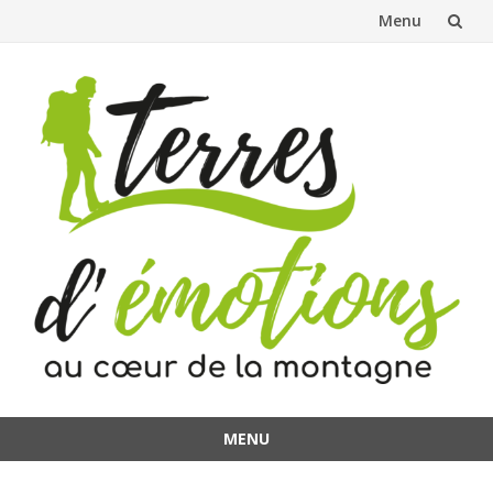
Menu
Aller
au
contenu
MENU
Aller