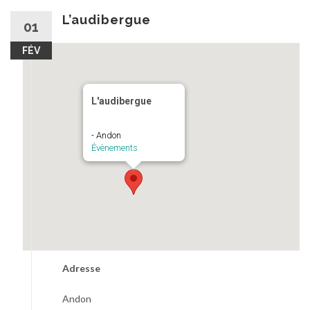
au
contenu
L’audibergue
01
FÉV
L'audibergue
- Andon
Évènements
Adresse
Andon