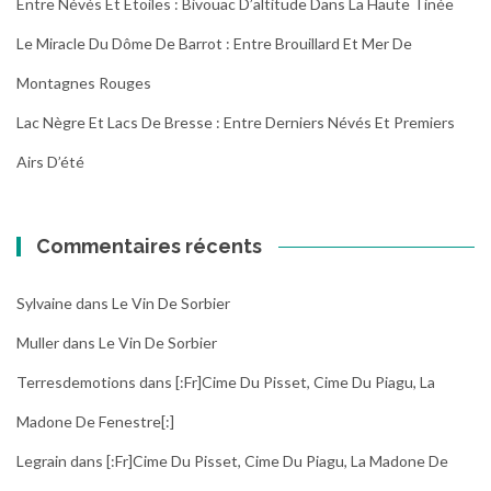
Entre Névés Et Étoiles : Bivouac D’altitude Dans La Haute Tinée
Le Miracle Du Dôme De Barrot : Entre Brouillard Et Mer De
Montagnes Rouges
Lac Nègre Et Lacs De Bresse : Entre Derniers Névés Et Premiers
Airs D’été
Commentaires récents
Sylvaine
dans
Le Vin De Sorbier
Muller
dans
Le Vin De Sorbier
Terresdemotions
dans
[:fr]Cime Du Pisset, Cime Du Piagu, La
Madone De Fenestre[:]
Legrain
dans
[:fr]Cime Du Pisset, Cime Du Piagu, La Madone De