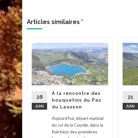
Articles similaires '
acs de
 et
d’été
tait ce
À la rencontre des
. Grâce à
28
21
bouquetins du Pas
ée par...
JUIN
du Lausson
JUIN
2
...
Aujourd'hui, départ matinal
du col de la Cayolle, dans la
la suite
fraîcheur des premières