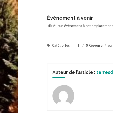
Évènement à venir
<li>Aucun évènement à cet emplacement
Catégories :
/
0 Réponse
/
pa
Auteur de l’article :
terres