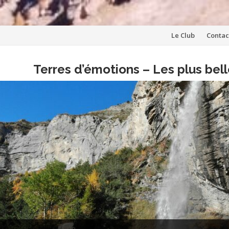
Aller
Le Club
Contac
au
Terres d’émotions – Les plus be
contenu