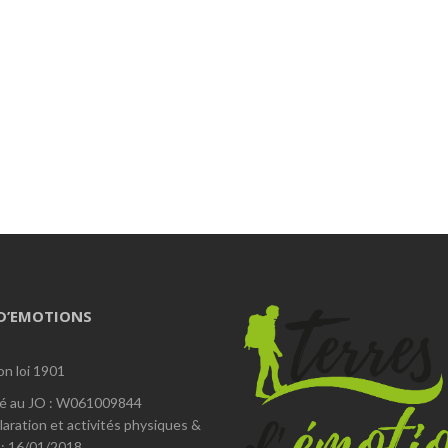
 D’EMOTIONS
on loi 1901
é au JO : W061009844
laration et activités physiques &
 : 16/01/2018