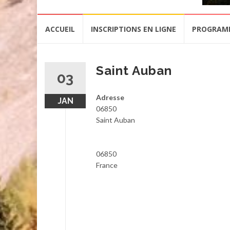
Aller
ACCUEIL
INSCRIPTIONS EN LIGNE
PROGRAM
au
contenu
Saint Auban
03
Adresse
JAN
06850
Saint Auban
06850
France