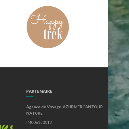
PARTENAIRE
Agence de Voyage AZURMERCANTOUR
NATURE
IM006150013