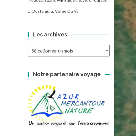
Medetian
dans
WE Emotions Aux Yourtes
D’Oustamura, Vallée Du Var
Les archives
Les
archives
Notre partenaire voyage