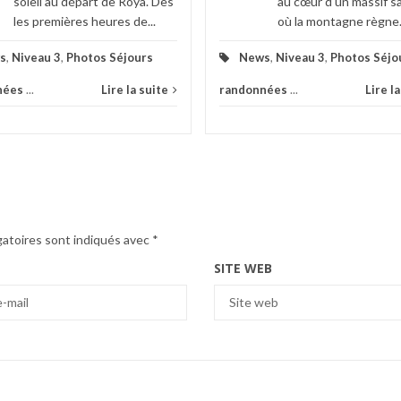
soleil au départ de Roya. Dès
au cœur d'un massif 
les premières heures de...
où la montagne règne.
s
,
Niveau 3
,
Photos Séjours
News
,
Niveau 3
,
Photos Séjo
nées
...
Lire la suite
randonnées
...
Lire l
gatoires sont indiqués avec
*
SITE WEB