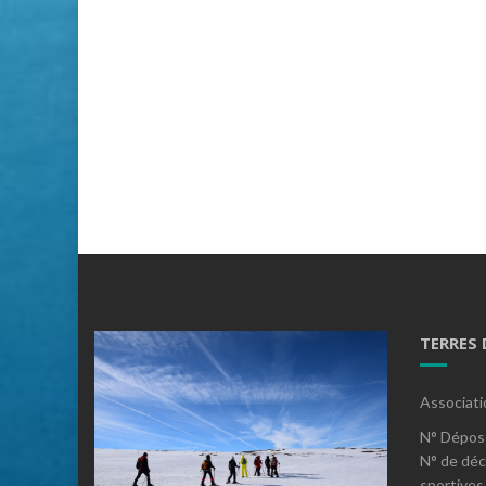
TERRES
Associati
N° Dépos
N° de déc
sportives