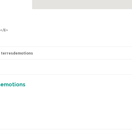
</li>
r
terresdemotions
demotions