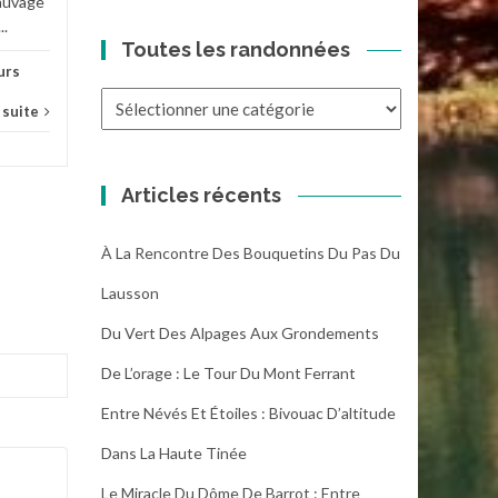
sauvage
..
Toutes les randonnées
urs
Toutes
a suite
les
randonnées
Articles récents
À La Rencontre Des Bouquetins Du Pas Du
Lausson
Du Vert Des Alpages Aux Grondements
De L’orage : Le Tour Du Mont Ferrant
Entre Névés Et Étoiles : Bivouac D’altitude
Dans La Haute Tinée
Le Miracle Du Dôme De Barrot : Entre