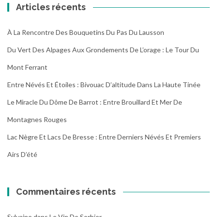
Articles récents
À La Rencontre Des Bouquetins Du Pas Du Lausson
Du Vert Des Alpages Aux Grondements De L’orage : Le Tour Du
Mont Ferrant
Entre Névés Et Étoiles : Bivouac D’altitude Dans La Haute Tinée
Le Miracle Du Dôme De Barrot : Entre Brouillard Et Mer De
Montagnes Rouges
Lac Nègre Et Lacs De Bresse : Entre Derniers Névés Et Premiers
Airs D’été
Commentaires récents
Sylvaine
dans
Le Vin De Sorbier