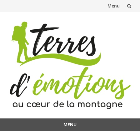
Menu
Aller
au
contenu
MENU
Aller