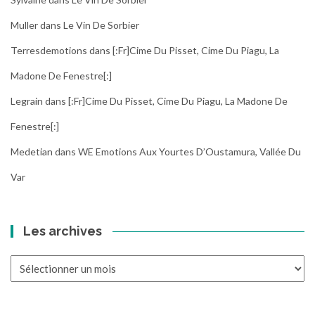
Muller
dans
Le Vin De Sorbier
Terresdemotions
dans
[:fr]Cime Du Pisset, Cime Du Piagu, La
Madone De Fenestre[:]
Legrain
dans
[:fr]Cime Du Pisset, Cime Du Piagu, La Madone De
Fenestre[:]
Medetian
dans
WE Emotions Aux Yourtes D’Oustamura, Vallée Du
Var
Les archives
Les
archives