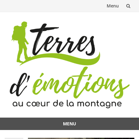
Menu
Aller
au
contenu
MENU
Aller