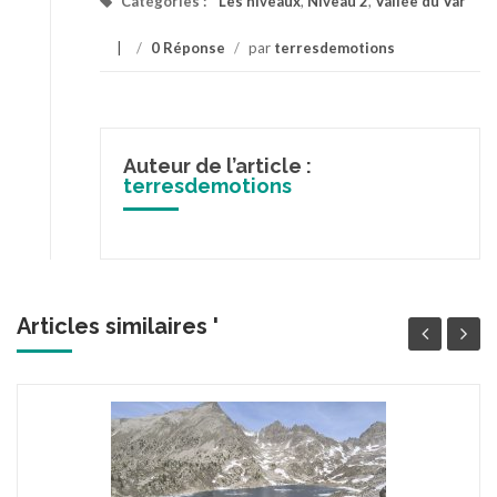
Catégories :
Les niveaux
,
Niveau 2
,
Vallée du Var
/
0 Réponse
/
par
terresdemotions
Auteur de l’article :
terresdemotions
Articles similaires '