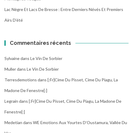
Lac Nègre Et Lacs De Bresse : Entre Derniers Névés Et Premiers
Airs D’été
Commentaires récents
Sylvaine
dans
Le Vin De Sorbier
Muller
dans
Le Vin De Sorbier
Terresdemotions
dans
[:fr]Cime Du Pisset, Cime Du Piagu, La
Madone De Fenestre[:]
Legrain
dans
[:fr]Cime Du Pisset, Cime Du Piagu, La Madone De
Fenestre[:]
Medetian
dans
WE Emotions Aux Yourtes D’Oustamura, Vallée Du