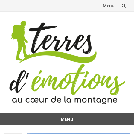
Menu
Aller
au
contenu
MENU
Aller