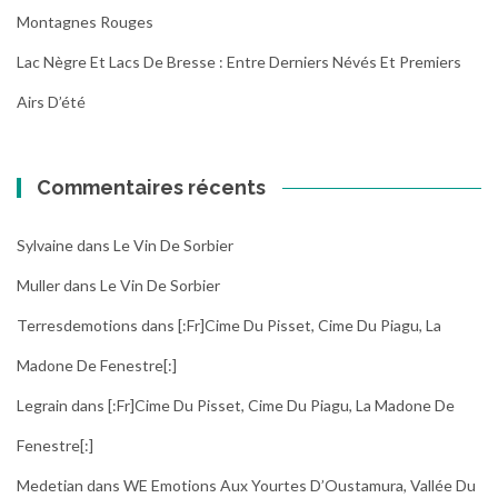
Montagnes Rouges
Lac Nègre Et Lacs De Bresse : Entre Derniers Névés Et Premiers
Airs D’été
Commentaires récents
Sylvaine
dans
Le Vin De Sorbier
Muller
dans
Le Vin De Sorbier
Terresdemotions
dans
[:fr]Cime Du Pisset, Cime Du Piagu, La
Madone De Fenestre[:]
Legrain
dans
[:fr]Cime Du Pisset, Cime Du Piagu, La Madone De
Fenestre[:]
Medetian
dans
WE Emotions Aux Yourtes D’Oustamura, Vallée Du