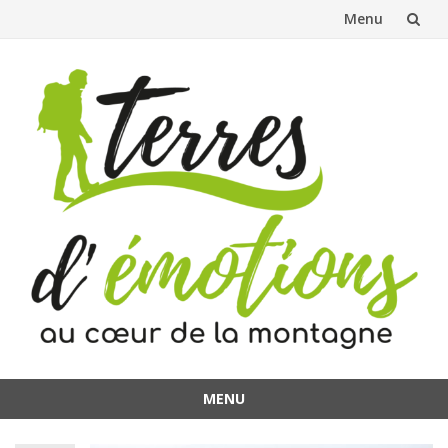
Menu
Aller
au
contenu
MENU
Aller