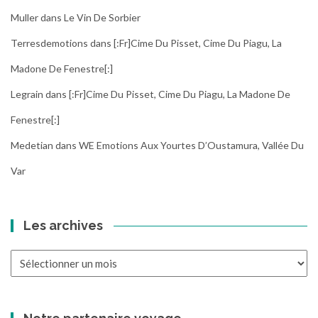
Muller
dans
Le Vin De Sorbier
Terresdemotions
dans
[:fr]Cime Du Pisset, Cime Du Piagu, La
Madone De Fenestre[:]
Legrain
dans
[:fr]Cime Du Pisset, Cime Du Piagu, La Madone De
Fenestre[:]
Medetian
dans
WE Emotions Aux Yourtes D’Oustamura, Vallée Du
Var
Les archives
Les
archives