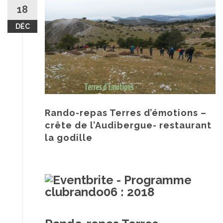
au
18
contenu
DÉC
Rando-repas Terres d’émotions –
crête de l’Audibergue- restaurant
la godille