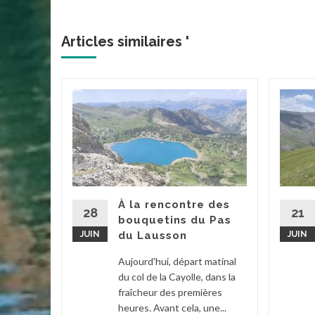
Articles similaires '
acs de
 et
d’été
tait ce
À la rencontre des
. Grâce à
28
21
bouquetins du Pas
ée par...
JUIN
du Lausson
JUIN
2
...
Aujourd'hui, départ matinal
du col de la Cayolle, dans la
la suite
fraîcheur des premières
heures. Avant cela, une...