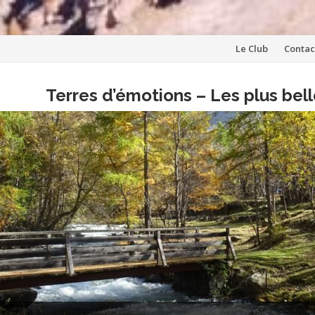
Aller
Le Club
Contac
au
Terres d’émotions – Les plus be
contenu