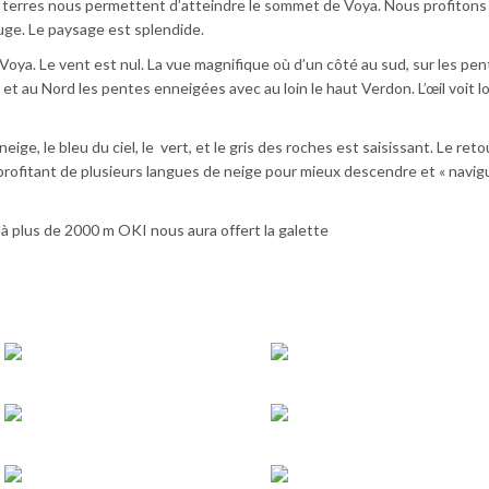
de terres nous permettent d’atteindre le sommet de Voya. Nous profitons
uge. Le paysage est splendide.
ya. Le vent est nul. La vue magnifique où d’un côté au sud, sur les pe
et au Nord les pentes enneigées avec au loin le haut Verdon. L’œil voit l
eige, le bleu du ciel, le vert, et le gris des roches est saisissant. Le reto
rofitant de plusieurs langues de neige pour mieux descendre et « navigu
 à plus de 2000 m OKI nous aura offert la galette