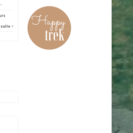
..
urs
a suite