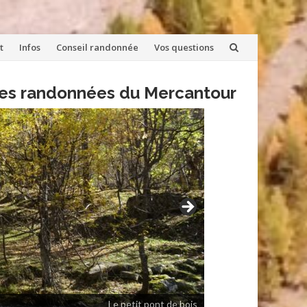
t
Infos
Conseil randonnée
Vos questions
lles randonnées du Mercantour
Le petit pont de bois