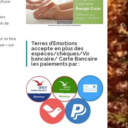
 d’une
ntes
oin de
ur se fera
Terres d’Emotions
er » sur
accepte en plus des
espèces/chèques/Vir
bancaire/ Carte Bancaire
les paiements par :