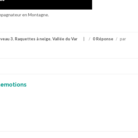
ompagnateur en Montagne.
iveau 3
,
Raquettes à neige
,
Vallée du Var
/
0 Réponse
/
par
demotions