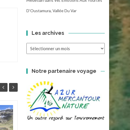
Medetian
dans
WE Emotions Aux Yourtes
D’Oustamura, Vallée Du Var
Les archives
Les
archives
Notre partenaire voyage
Le miracle du Dôme
06
31
de Barrot : entre
JUIN
brouillard et mer de
MAI