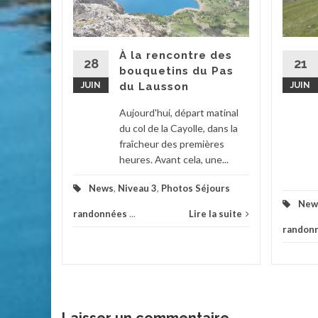
d’été
tait ce
À la rencontre des
. Grâce à
28
21
bouquetins du Pas
ée par...
JUIN
du Lausson
JUIN
2
...
Aujourd'hui, départ matinal
du col de la Cayolle, dans la
la suite
fraîcheur des premières
heures. Avant cela, une...
News
,
Niveau 3
,
Photos Séjours
New
randonnées
...
Lire la suite
randon
Laisser un commentaire