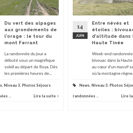
Du vert des alpages
Entre névés et
14
aux grondements de
étoiles : bivoua
l’orage : le tour du
JUIN
d’altitude dans 
mont Ferrant
Haute Tinée
La randonnée du jour a
Week-end randonnée
débuté sous un magnifique
bivouac dans la Haute
soleil au départ de Roya. Dès
au cœur d'un massif 
les premières heures de...
où la montagne règne.
s
,
Niveau 3
,
Photos Séjours
News
,
Niveau 3
,
Photos Séjo
nées
...
Lire la suite
randonnées
...
Lire l