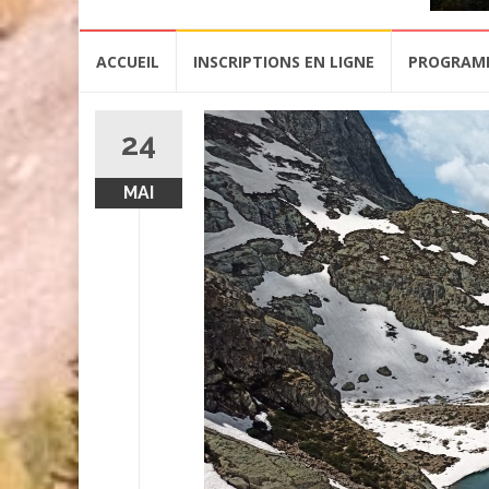
Aller
ACCUEIL
INSCRIPTIONS EN LIGNE
PROGRAM
au
contenu
24
MAI