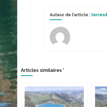
Auteur de l’article :
terres
Articles similaires '
acs de
 et