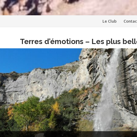
Aller
Le Club
Contac
au
Terres d’émotions – Les plus be
contenu