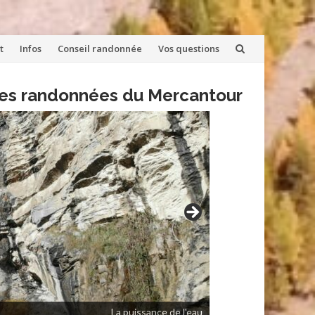
t
Infos
Conseil randonnée
Vos questions
lles randonnées du Mercantour
La puissance de l'eau