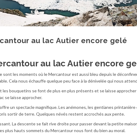
cantour au lac Autier encore gelé
ercantour au lac Autier encore ge
re sont les moments où le Mercantour est aussi bleu depuis le déconfin
ble. Cela nous échauffe quelque peu face à la dénivelée qui nous attend
 et les bouquetins se font de plus en plus présents et se laisse approcher
ac se laisse approcher.
 offre un spectacle magnifique. Les anémones, les gentianes printanière 
 pris sortir de terre. Quelques névés restent accrochés aux pente.
ssant. La descente se fait rive droite pour passer devant la petite maison
c les plus hauts sommets du Mercantour nous font du bien au moral.