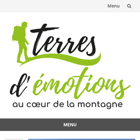
Menu
Aller
au
contenu
MENU
Aller