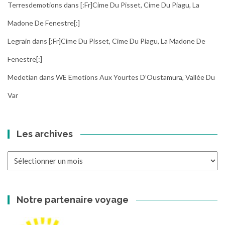
Terresdemotions
dans
[:fr]Cime Du Pisset, Cime Du Piagu, La
Madone De Fenestre[:]
Legrain
dans
[:fr]Cime Du Pisset, Cime Du Piagu, La Madone De
Fenestre[:]
Medetian
dans
WE Emotions Aux Yourtes D’Oustamura, Vallée Du
Var
Les archives
Les
archives
Notre partenaire voyage