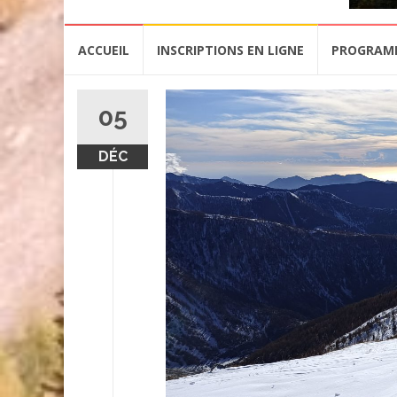
Aller
ACCUEIL
INSCRIPTIONS EN LIGNE
PROGRAM
au
contenu
05
DÉC