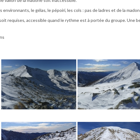
le vallon de la madone soit inaccessible.
nvironnants, le gélas, le pépoiri, les cols : pas de ladres et de la madon
oit requises, accessible quand le rythme est à portée du groupe. Une be
ns