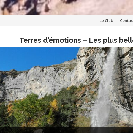
Aller
Le Club
Contac
au
Terres d’émotions – Les plus be
contenu