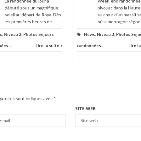
La randonnée du jour a
Week-end randonnée
débuté sous un magnifique
bivouac dans la Haute
soleil au départ de Roya. Dès
au cœur d'un massif 
les premières heures de...
où la montagne règne.
s
,
Niveau 3
,
Photos Séjours
News
,
Niveau 3
,
Photos Séjo
nées
...
Lire la suite
randonnées
...
Lire l
gatoires sont indiqués avec
*
SITE WEB