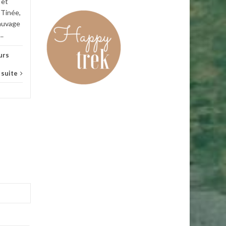
 et
Lire la suite
 Tinée,
sauvage
..
urs
a suite