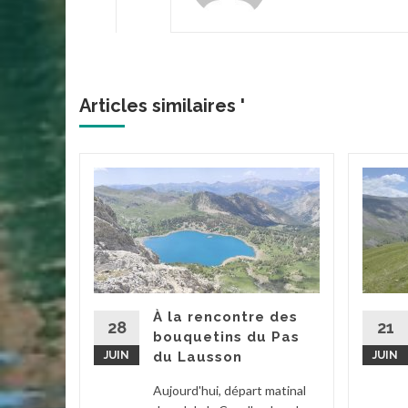
Articles similaires '
acs de
 et
d’été
tait ce
À la rencontre des
. Grâce à
28
21
bouquetins du Pas
ée par...
JUIN
du Lausson
JUIN
2
...
Aujourd'hui, départ matinal