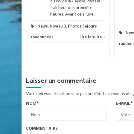
du col de la Cayolle, dans la
la suite
fraîcheur des premières
heures. Avant cela, une...
News
,
Niveau 3
,
Photos Séjours
New
randonnées
...
Lire la suite
randon
Laisser un commentaire
Votre adresse e-mail ne sera pas publiée.
Les champs obli
NOM
*
E-MAIL
*
COMMENTAIRE