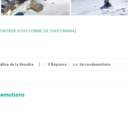
ONTRER SOUS FORME DE DIAPORAMA]
allée de la Vésubie
/
0 Réponse
/
par
terresdemotions
demotions