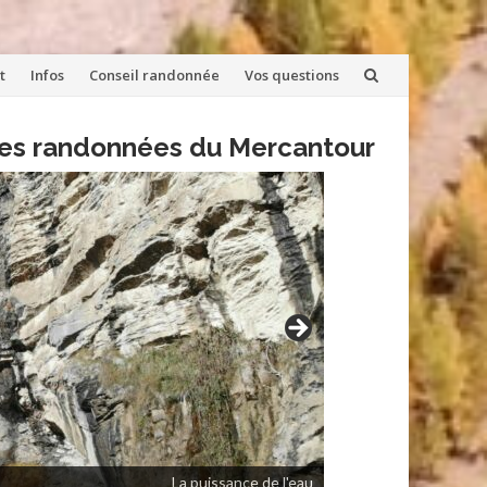
t
Infos
Conseil randonnée
Vos questions
lles randonnées du Mercantour
La puissance de l'eau