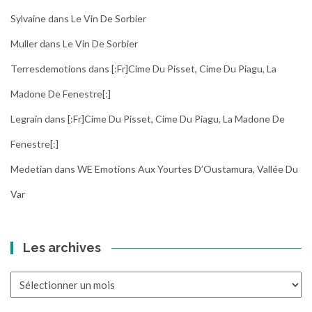
Sylvaine
dans
Le Vin De Sorbier
Muller
dans
Le Vin De Sorbier
Terresdemotions
dans
[:fr]Cime Du Pisset, Cime Du Piagu, La
Madone De Fenestre[:]
Legrain
dans
[:fr]Cime Du Pisset, Cime Du Piagu, La Madone De
Fenestre[:]
Medetian
dans
WE Emotions Aux Yourtes D’Oustamura, Vallée Du
Var
Les archives
Les
archives