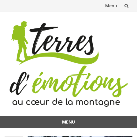
Menu
Aller
au
contenu
MENU
Aller