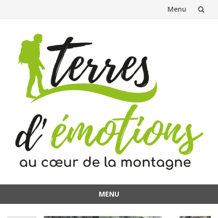
Menu
Aller
au
contenu
MENU
Aller