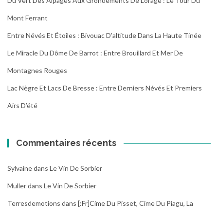
Du Vert Des Alpages Aux Grondements De L’orage : Le Tour Du
Mont Ferrant
Entre Névés Et Étoiles : Bivouac D’altitude Dans La Haute Tinée
Le Miracle Du Dôme De Barrot : Entre Brouillard Et Mer De
Montagnes Rouges
Lac Nègre Et Lacs De Bresse : Entre Derniers Névés Et Premiers
Airs D’été
Commentaires récents
Sylvaine
dans
Le Vin De Sorbier
Muller
dans
Le Vin De Sorbier
Terresdemotions
dans
[:fr]Cime Du Pisset, Cime Du Piagu, La