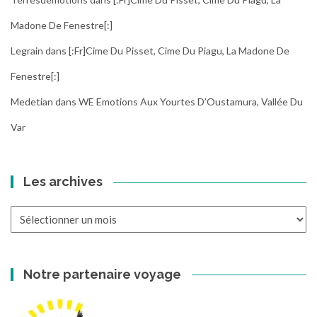
Madone De Fenestre[:]
Legrain
dans
[:fr]Cime Du Pisset, Cime Du Piagu, La Madone De
Fenestre[:]
Medetian
dans
WE Emotions Aux Yourtes D’Oustamura, Vallée Du
Var
Les archives
Les
archives
Notre partenaire voyage