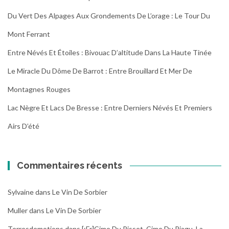
Du Vert Des Alpages Aux Grondements De L’orage : Le Tour Du
Mont Ferrant
Entre Névés Et Étoiles : Bivouac D’altitude Dans La Haute Tinée
Le Miracle Du Dôme De Barrot : Entre Brouillard Et Mer De
Montagnes Rouges
Lac Nègre Et Lacs De Bresse : Entre Derniers Névés Et Premiers
Airs D’été
Commentaires récents
Sylvaine
dans
Le Vin De Sorbier
Muller
dans
Le Vin De Sorbier
Terresdemotions
dans
[:fr]Cime Du Pisset, Cime Du Piagu, La