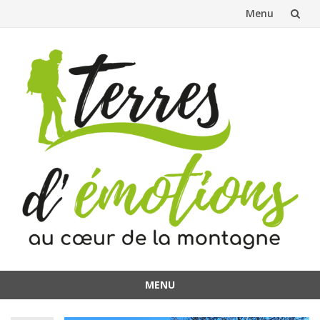
Menu
Aller
au
contenu
MENU
Aller