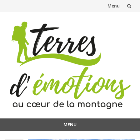
Menu
Aller
au
contenu
MENU
Aller