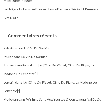
Montagnes Rouges
Lac Nègre Et Lacs De Bresse : Entre Derniers Névés Et Premiers
Airs D’été
Commentaires récents
Sylvaine
dans
Le Vin De Sorbier
Muller
dans
Le Vin De Sorbier
Terresdemotions
dans
[:fr]Cime Du Pisset, Cime Du Piagu, La
Madone De Fenestre[:]
Legrain
dans
[:fr]Cime Du Pisset, Cime Du Piagu, La Madone De
Fenestre[:]
Medetian
dans
WE Emotions Aux Yourtes D’Oustamura, Vallée Du