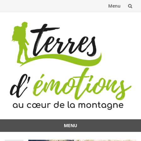
Menu
Aller
au
contenu
MENU
Aller