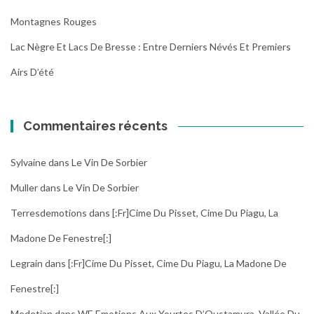
Montagnes Rouges
Lac Nègre Et Lacs De Bresse : Entre Derniers Névés Et Premiers
Airs D’été
Commentaires récents
Sylvaine
dans
Le Vin De Sorbier
Muller
dans
Le Vin De Sorbier
Terresdemotions
dans
[:fr]Cime Du Pisset, Cime Du Piagu, La
Madone De Fenestre[:]
Legrain
dans
[:fr]Cime Du Pisset, Cime Du Piagu, La Madone De
Fenestre[:]
Medetian
dans
WE Emotions Aux Yourtes D’Oustamura, Vallée Du