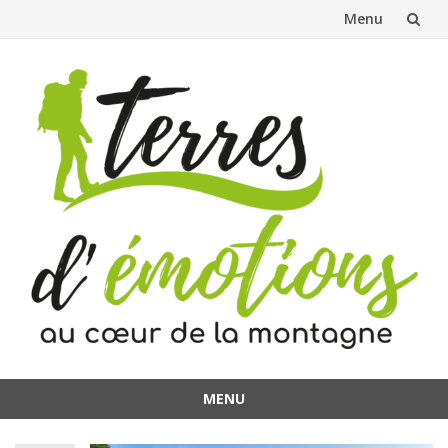
Menu
Aller
au
contenu
MENU
Aller