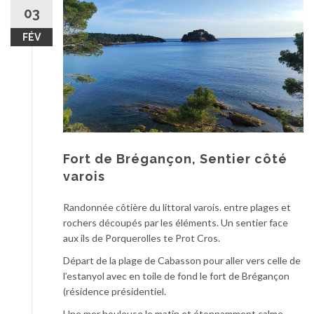
au
03
contenu
FÉV
Fort de Brégançon, Sentier côté
varois
Randonnée côtière du littoral varois. entre plages et
rochers découpés par les éléments. Un sentier face
aux ils de Porquerolles te Prot Cros.
Départ de la plage de Cabasson pour aller vers celle de
l’estanyol avec en toile de fond le fort de Brégançon
(résidence présidentiel.
Une mer houleuse le matin et étonnamment calme