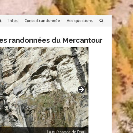
t
Infos
Conseil randonnée
Vos questions
lles randonnées du Mercantour
La puissance de l'eau