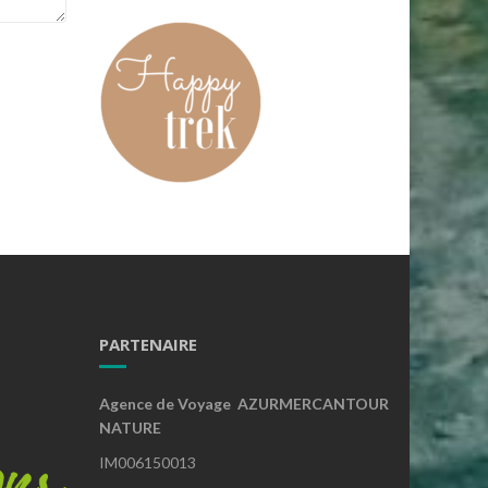
PARTENAIRE
Agence de Voyage AZURMERCANTOUR
NATURE
IM006150013