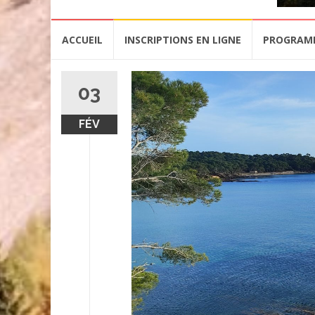
Aller
ACCUEIL
INSCRIPTIONS EN LIGNE
PROGRAM
au
contenu
03
FÉV