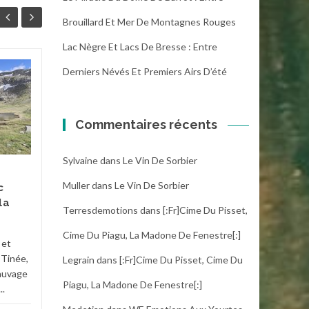
Brouillard Et Mer De Montagnes Rouges
Lac Nègre Et Lacs De Bresse : Entre
Derniers Névés Et Premiers Airs D’été
Le miracle du Dôme
06
31
de Barrot : entre
JUIN
brouillard et mer de
MAI
montagnes rouges
Commentaires récents
Après 5,3 kilomètres de
Sylvaine
dans
Le Vin De Sorbier
piste, nous atteignons un
petit hameau de montagne,
Muller
dans
Le Vin De Sorbier
c
point de départ de notre...
la
Terresdemotions
dans
[:fr]Cime Du Pisset,
News
,
Niveau 3
,
Vallée du Cians
...
Les n
Cime Du Piagu, La Madone De Fenestre[:]
 et
Lire la suite
 Tinée,
Legrain
dans
[:fr]Cime Du Pisset, Cime Du
sauvage
Piagu, La Madone De Fenestre[:]
..