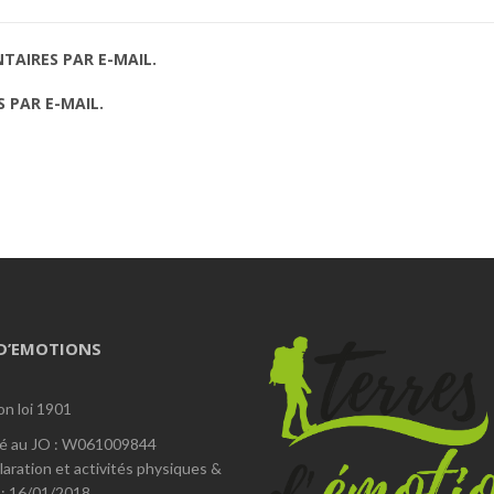
AIRES PAR E-MAIL.
 PAR E-MAIL.
 D’EMOTIONS
on loi 1901
é au JO : W061009844
laration et activités physiques &
 : 16/01/2018