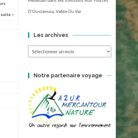
Medetian
dans
WE Emotions Aux Yourtes
urs
D’Oustamura, Vallée Du Var
a suite
Les archives
Les
archives
Notre partenaire voyage