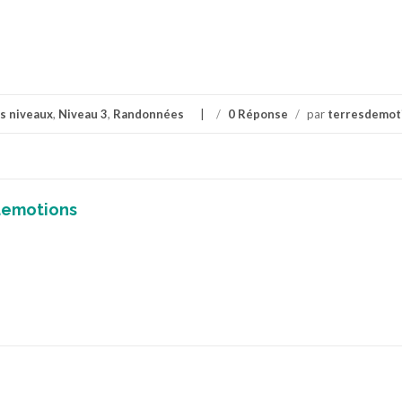
s niveaux
,
Niveau 3
,
Randonnées
/
0 Réponse
/
par
terresdemot
demotions