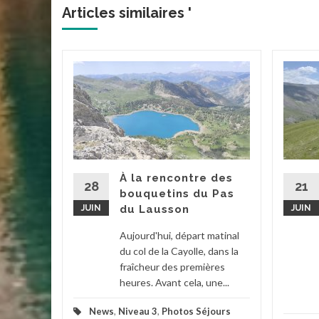
Articles similaires '
acs de
 et
d’été
tait ce
À la rencontre des
. Grâce à
28
21
bouquetins du Pas
ée par...
JUIN
du Lausson
JUIN
2
...
Aujourd'hui, départ matinal
du col de la Cayolle, dans la
la suite
fraîcheur des premières
heures. Avant cela, une...
News
,
Niveau 3
,
Photos Séjours