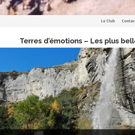
Aller
Le Club
Contac
au
Terres d’émotions – Les plus be
contenu