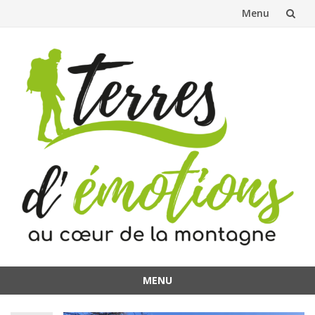
Menu
Aller
au
contenu
MENU
Aller