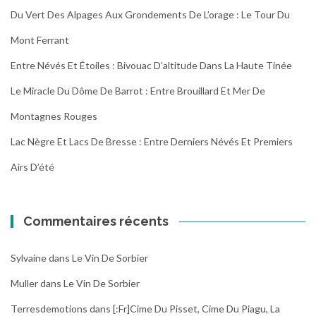
Du Vert Des Alpages Aux Grondements De L’orage : Le Tour Du
Mont Ferrant
Entre Névés Et Étoiles : Bivouac D’altitude Dans La Haute Tinée
Le Miracle Du Dôme De Barrot : Entre Brouillard Et Mer De
Montagnes Rouges
Lac Nègre Et Lacs De Bresse : Entre Derniers Névés Et Premiers
Airs D’été
Commentaires récents
Sylvaine
dans
Le Vin De Sorbier
Muller
dans
Le Vin De Sorbier
Terresdemotions
dans
[:fr]Cime Du Pisset, Cime Du Piagu, La