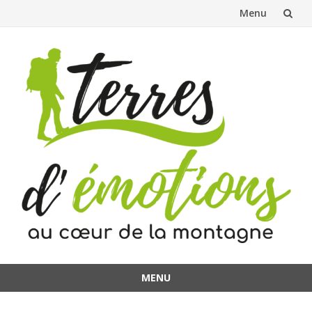
Menu
Aller
au
contenu
MENU
Aller