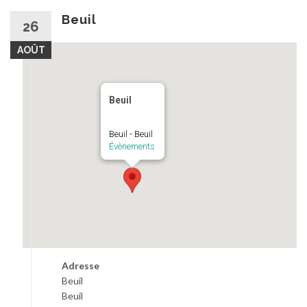
au
contenu
Beuil
26
AOÛT
Beuil
Beuil - Beuil
Évènements
Adresse
Beuil
Beuil