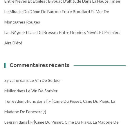
Entre Névés Et Étoiles : Bivouac D’altitude Dans La Haute Tinée
Le Miracle Du Dôme De Barrot : Entre Brouillard Et Mer De
Montagnes Rouges
Lac Nègre Et Lacs De Bresse : Entre Derniers Névés Et Premiers
Airs D’été
Commentaires récents
Sylvaine
dans
Le Vin De Sorbier
Muller
dans
Le Vin De Sorbier
Terresdemotions
dans
[:fr]Cime Du Pisset, Cime Du Piagu, La
Madone De Fenestre[:]
Legrain
dans
[:fr]Cime Du Pisset, Cime Du Piagu, La Madone De