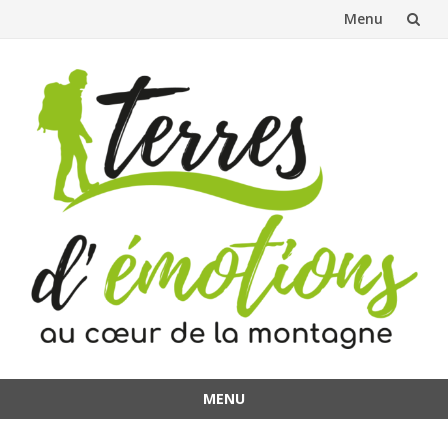
Menu
Aller
au
contenu
MENU
Aller