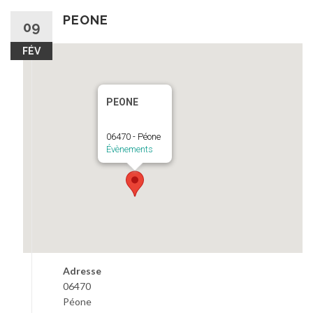
au
contenu
PEONE
09
FÉV
PEONE
06470 - Péone
Évènements
Adresse
06470
Péone