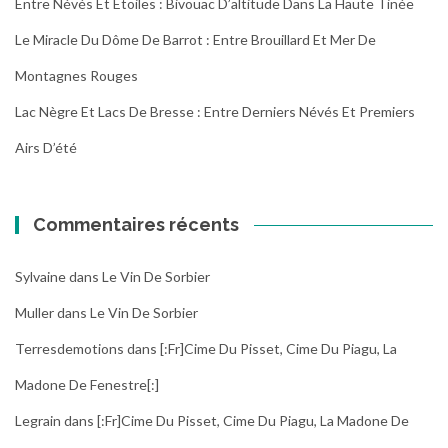
Entre Névés Et Étoiles : Bivouac D’altitude Dans La Haute Tinée
Le Miracle Du Dôme De Barrot : Entre Brouillard Et Mer De
Montagnes Rouges
Lac Nègre Et Lacs De Bresse : Entre Derniers Névés Et Premiers
Airs D’été
Commentaires récents
Sylvaine
dans
Le Vin De Sorbier
Muller
dans
Le Vin De Sorbier
Terresdemotions
dans
[:fr]Cime Du Pisset, Cime Du Piagu, La
Madone De Fenestre[:]
Legrain
dans
[:fr]Cime Du Pisset, Cime Du Piagu, La Madone De