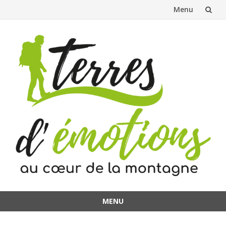
Menu
Aller
au
contenu
MENU
Aller