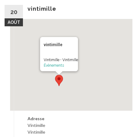
au
contenu
vintimille
20
AOÛT
vintimille
Vintimille - Vintimille
Évènements
Adresse
Vintimille
Vintimille