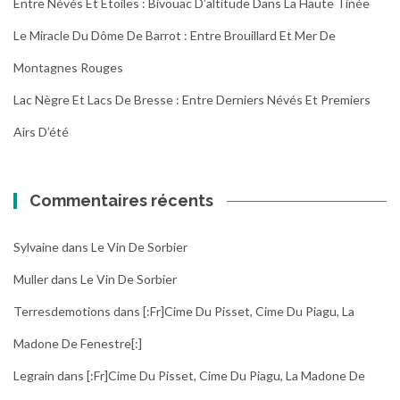
Entre Névés Et Étoiles : Bivouac D’altitude Dans La Haute Tinée
Le Miracle Du Dôme De Barrot : Entre Brouillard Et Mer De
Montagnes Rouges
Lac Nègre Et Lacs De Bresse : Entre Derniers Névés Et Premiers
Airs D’été
Commentaires récents
Sylvaine
dans
Le Vin De Sorbier
Muller
dans
Le Vin De Sorbier
Terresdemotions
dans
[:fr]Cime Du Pisset, Cime Du Piagu, La
Madone De Fenestre[:]
Legrain
dans
[:fr]Cime Du Pisset, Cime Du Piagu, La Madone De