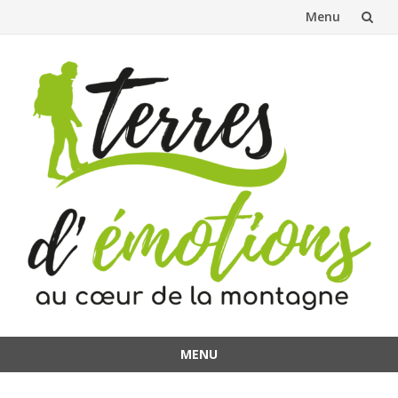
Menu
Aller
au
contenu
MENU
Aller