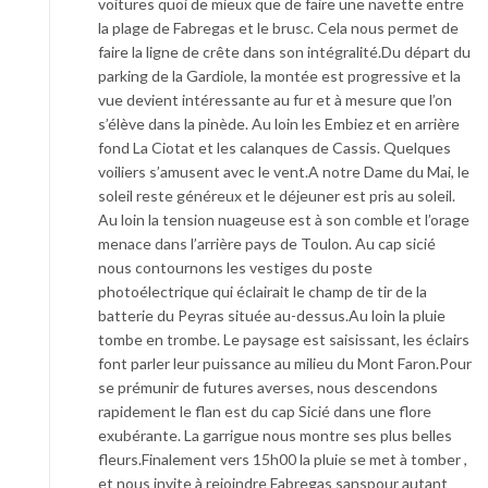
voitures quoi de mieux que de faire une navette entre
la plage de Fabregas et le brusc. Cela nous permet de
faire la ligne de crête dans son intégralité.Du départ du
parking de la Gardiole, la montée est progressive et la
vue devient intéressante au fur et à mesure que l’on
s’élève dans la pinède. Au loin les Embiez et en arrière
fond La Ciotat et les calanques de Cassis. Quelques
voiliers s’amusent avec le vent.A notre Dame du Mai, le
soleil reste généreux et le déjeuner est pris au soleil.
Au loin la tension nuageuse est à son comble et l’orage
menace dans l’arrière pays de Toulon. Au cap sicié
nous contournons les vestiges du poste
photoélectrique qui éclairait le champ de tir de la
batterie du Peyras située au-dessus.Au loin la pluie
tombe en trombe. Le paysage est saisissant, les éclairs
font parler leur puissance au milieu du Mont Faron.Pour
se prémunir de futures averses, nous descendons
rapidement le flan est du cap Sicié dans une flore
exubérante. La garrigue nous montre ses plus belles
fleurs.Finalement vers 15h00 la pluie se met à tomber ,
et nous invite à rejoindre Fabregas sanspour autant