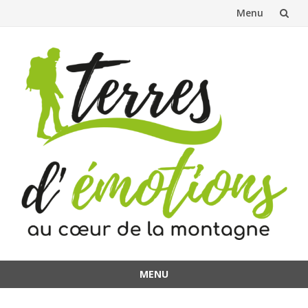
Menu
Aller
au
contenu
MENU
Aller