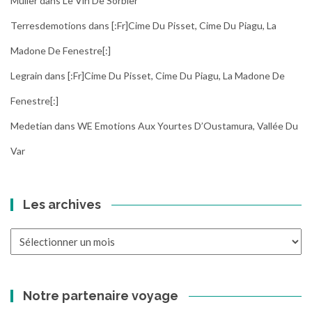
Muller
dans
Le Vin De Sorbier
Terresdemotions
dans
[:fr]Cime Du Pisset, Cime Du Piagu, La
Madone De Fenestre[:]
Legrain
dans
[:fr]Cime Du Pisset, Cime Du Piagu, La Madone De
Fenestre[:]
Medetian
dans
WE Emotions Aux Yourtes D’Oustamura, Vallée Du
Var
Les archives
Les
archives
Notre partenaire voyage