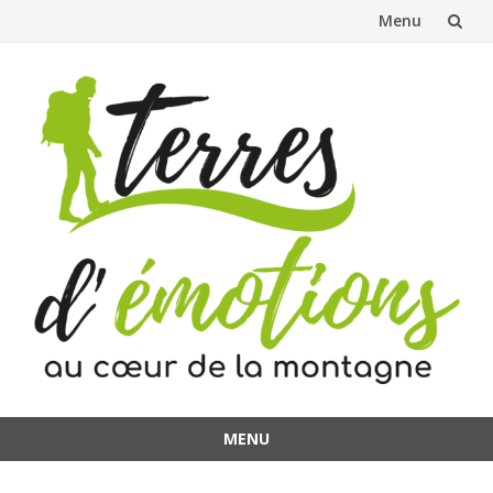
Menu
Aller
au
contenu
MENU
Aller