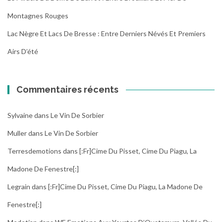
Montagnes Rouges
Lac Nègre Et Lacs De Bresse : Entre Derniers Névés Et Premiers
Airs D’été
Commentaires récents
Sylvaine
dans
Le Vin De Sorbier
Muller
dans
Le Vin De Sorbier
Terresdemotions
dans
[:fr]Cime Du Pisset, Cime Du Piagu, La
Madone De Fenestre[:]
Legrain
dans
[:fr]Cime Du Pisset, Cime Du Piagu, La Madone De
Fenestre[:]