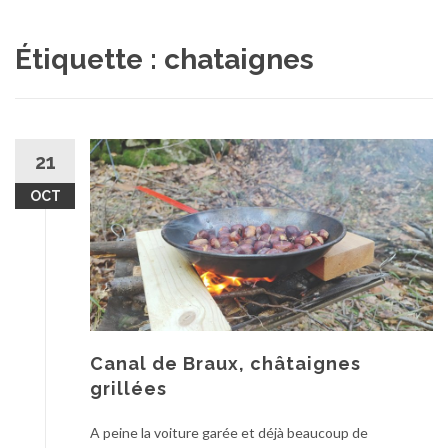
au
contenu
Étiquette :
chataignes
21
OCT
Canal de Braux, châtaignes
grillées
A peine la voiture garée et déjà beaucoup de