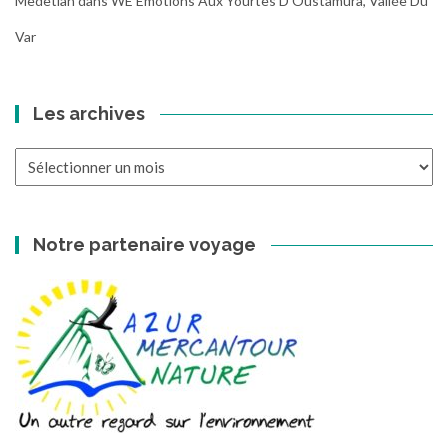
Medetian
dans
WE Emotions Aux Yourtes D’Oustamura, Vallée Du
Var
Les archives
Les
archives
Notre partenaire voyage