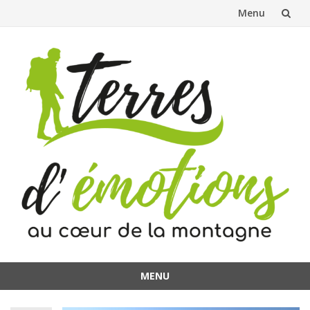
Menu
Aller
au
contenu
MENU
Aller