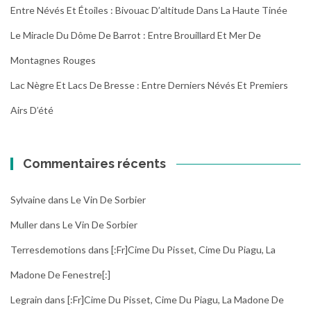
Entre Névés Et Étoiles : Bivouac D’altitude Dans La Haute Tinée
Le Miracle Du Dôme De Barrot : Entre Brouillard Et Mer De
Montagnes Rouges
Lac Nègre Et Lacs De Bresse : Entre Derniers Névés Et Premiers
Airs D’été
Commentaires récents
Sylvaine
dans
Le Vin De Sorbier
Muller
dans
Le Vin De Sorbier
Terresdemotions
dans
[:fr]Cime Du Pisset, Cime Du Piagu, La
Madone De Fenestre[:]
Legrain
dans
[:fr]Cime Du Pisset, Cime Du Piagu, La Madone De