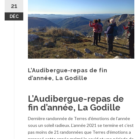
au
21
contenu
DÉC
L’Audibergue-repas de fin
d’année, La Godille
L’Audibergue-repas de
fin d’année, La Godille
Dernière randonnée de Terres d’émotions de l’année
sous un soleil radieux. L’année 2021 se termine et c’est
pas moins de 21 randonnées que Terres d’émotions a
proposé cette année malgré le covid et une période de