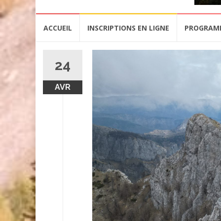
Aller
ACCUEIL
INSCRIPTIONS EN LIGNE
PROGRAM
au
contenu
24
AVR