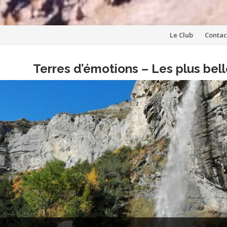
Aller
Le Club
Contac
au
Terres d’émotions – Les plus be
contenu