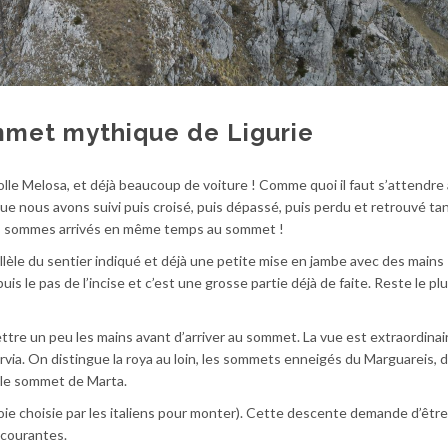
mmet mythique de Ligurie
lle Melosa, et déjà beaucoup de voiture ! Comme quoi il faut s’attendre 
que nous avons suivi puis croisé, puis dépassé, puis perdu et retrouvé ta
us sommes arrivés en même temps au sommet !
llèle du sentier indiqué et déjà une petite mise en jambe avec des mains
uis le pas de l’incise et c’est une grosse partie déjà de faite. Reste le plus
mettre un peu les mains avant d’arriver au sommet. La vue est extraordinair
rvia. On distingue la roya au loin, les sommets enneigés du Marguareis, de
s le sommet de Marta.
 voie choisie par les italiens pour monter). Cette descente demande d’être
 courantes.