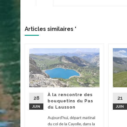
Articles similaires '
Mont
e
, sur
la
ntalière
À la rencontre des
 cette
28
21
bouquetins du Pas
llon
JUIN
du Lausson
JUIN
 une...
Aujourd'hui, départ matinal
du col de la Cayolle, dans la