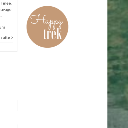
 Tinée,
sauvage
..
urs
a suite