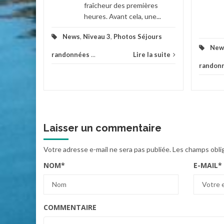
fraîcheur des premières
la suite
heures. Avant cela, une...
News
,
Niveau 3
,
Photos Séjours
New
randonnées
...
Lire la suite
randon
Laisser un commentaire
Votre adresse e-mail ne sera pas publiée.
Les champs obli
NOM
*
E-MAIL
*
COMMENTAIRE