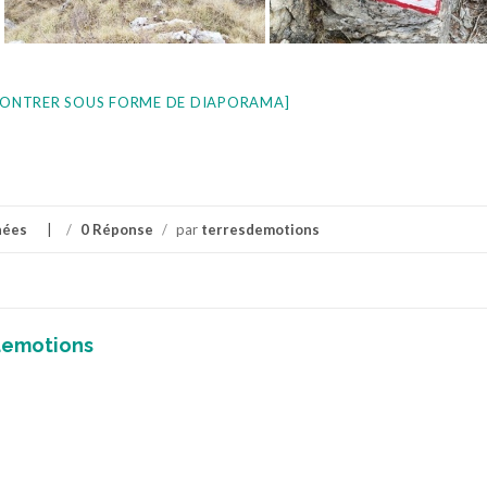
ONTRER SOUS FORME DE DIAPORAMA]
nées
/
0 Réponse
/
par
terresdemotions
demotions