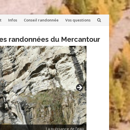
t
Infos
Conseil randonnée
Vos questions
lles randonnées du Mercantour
La puissance de l'eau