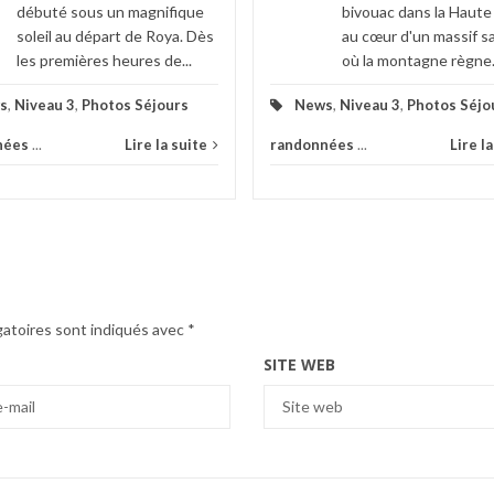
débuté sous un magnifique
bivouac dans la Haute
soleil au départ de Roya. Dès
au cœur d'un massif 
les premières heures de...
où la montagne règne.
s
,
Niveau 3
,
Photos Séjours
News
,
Niveau 3
,
Photos Séjo
nées
...
Lire la suite
randonnées
...
Lire l
gatoires sont indiqués avec
*
SITE WEB