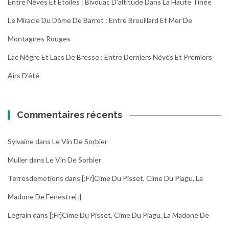
Entre Névés Et Étoiles : Bivouac D’altitude Dans La Haute Tinée
Le Miracle Du Dôme De Barrot : Entre Brouillard Et Mer De
Montagnes Rouges
Lac Nègre Et Lacs De Bresse : Entre Derniers Névés Et Premiers
Airs D’été
Commentaires récents
Sylvaine
dans
Le Vin De Sorbier
Muller
dans
Le Vin De Sorbier
Terresdemotions
dans
[:fr]Cime Du Pisset, Cime Du Piagu, La
Madone De Fenestre[:]
Legrain
dans
[:fr]Cime Du Pisset, Cime Du Piagu, La Madone De