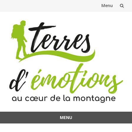
Menu
Aller
au
contenu
MENU
Aller