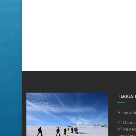
TERRES
Associati
N° Dépos
N° de déc
sportives