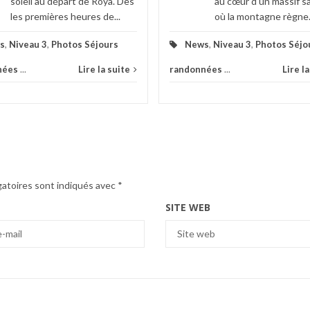
soleil au départ de Roya. Dès
au cœur d'un massif 
les premières heures de...
où la montagne règne.
s
,
Niveau 3
,
Photos Séjours
News
,
Niveau 3
,
Photos Séjo
nées
...
Lire la suite
randonnées
...
Lire l
gatoires sont indiqués avec
*
SITE WEB