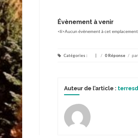
Évènement à venir
<li>Aucun évènement à cet emplacement
Catégories :
/
0 Réponse
/
pa
Auteur de l’article :
terres