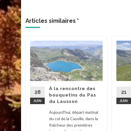
Articles similaires '
acs de
 et
d’été
tait ce
À la rencontre des
. Grâce à
28
21
bouquetins du Pas
ée par...
JUIN
du Lausson
JUIN
2
...
Aujourd'hui, départ matinal
du col de la Cayolle, dans la
la suite
fraîcheur des premières