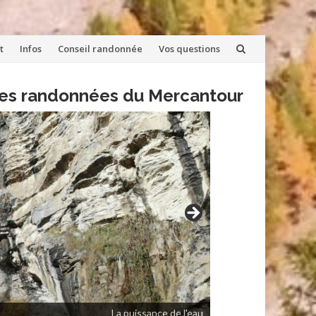
t
Infos
Conseil randonnée
Vos questions
lles randonnées du Mercantour
La puissance de l'eau