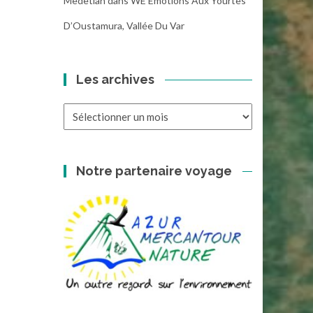
Medetian
dans
WE Emotions Aux Yourtes
D’Oustamura, Vallée Du Var
Les archives
Les
archives
Notre partenaire voyage