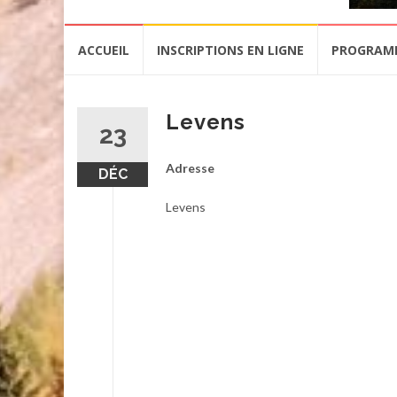
Aller
ACCUEIL
INSCRIPTIONS EN LIGNE
PROGRAM
au
contenu
Levens
23
Adresse
DÉC
Levens