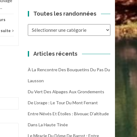
sauvage
..
Toutes les randonnées
urs
Toutes
a suite
les
randonnées
Articles récents
À La Rencontre Des Bouquetins Du Pas Du
Lausson
Du Vert Des Alpages Aux Grondements
De L’orage : Le Tour Du Mont Ferrant
Entre Névés Et Étoiles : Bivouac D’altitude
Dans La Haute Tinée
Le Miracle Du Dôme De Barrot : Entre