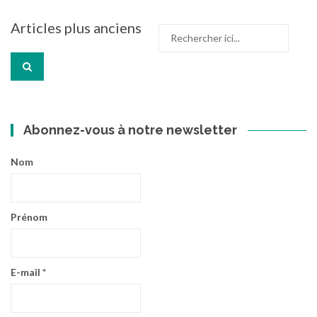
Navigation
Articles plus anciens
Recherche
des
pour
articles
:
Abonnez-vous à notre newsletter
Nom
Prénom
E-mail
*