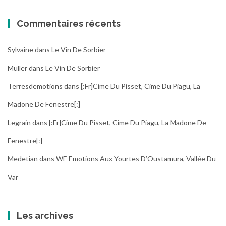
Commentaires récents
Sylvaine
dans
Le Vin De Sorbier
Muller
dans
Le Vin De Sorbier
Terresdemotions
dans
[:fr]Cime Du Pisset, Cime Du Piagu, La
Madone De Fenestre[:]
Legrain
dans
[:fr]Cime Du Pisset, Cime Du Piagu, La Madone De
Fenestre[:]
Medetian
dans
WE Emotions Aux Yourtes D’Oustamura, Vallée Du
Var
Les archives