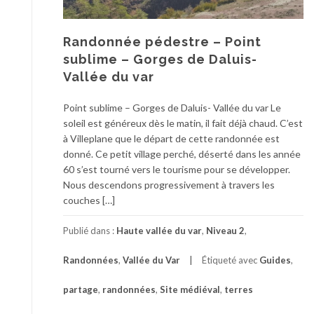
Randonnée pédestre – Point
sublime – Gorges de Daluis-
Vallée du var
Point sublime – Gorges de Daluis- Vallée du var Le
soleil est généreux dès le matin, il fait déjà chaud. C’est
à Villeplane que le départ de cette randonnée est
donné. Ce petit village perché, déserté dans les année
60 s’est tourné vers le tourisme pour se développer.
Nous descendons progressivement à travers les
couches […]
Publié dans :
Haute vallée du var
,
Niveau 2
,
Randonnées
,
Vallée du Var
Étiqueté avec
Guides
,
partage
,
randonnées
,
Site médiéval
,
terres