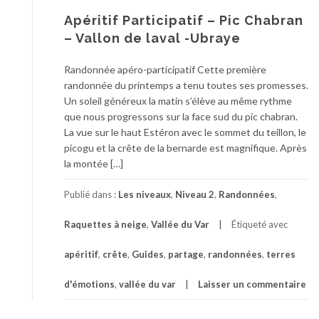
Apéritif Participatif – Pic Chabran
– Vallon de laval -Ubraye
Randonnée apéro-participatif Cette première
randonnée du printemps a tenu toutes ses promesses.
Un soleil généreux la matin s’élève au même rythme
que nous progressons sur la face sud du pic chabran.
La vue sur le haut Estéron avec le sommet du teillon, le
picogu et la crête de la bernarde est magnifique. Après
la montée […]
Publié dans :
Les niveaux
,
Niveau 2
,
Randonnées
,
Raquettes à neige
,
Vallée du Var
Étiqueté avec
apéritif
,
crête
,
Guides
,
partage
,
randonnées
,
terres
d'émotions
,
vallée du var
Laisser un commentaire