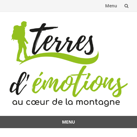
Menu
Aller
au
contenu
MENU
Aller