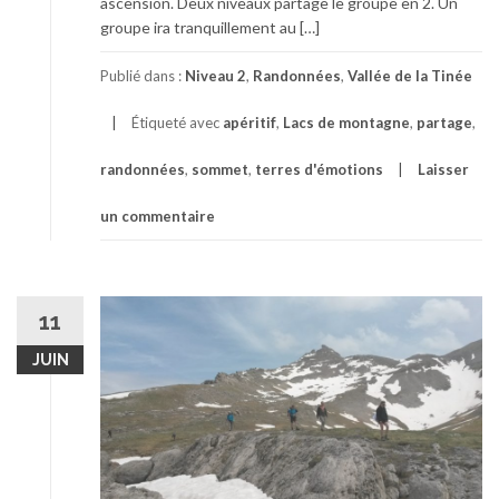
ascension. Deux niveaux partage le groupe en 2. Un
groupe ira tranquillement au […]
Publié dans :
Niveau 2
,
Randonnées
,
Vallée de la Tinée
Étiqueté avec
apéritif
,
Lacs de montagne
,
partage
,
randonnées
,
sommet
,
terres d'émotions
Laisser
un commentaire
11
JUIN