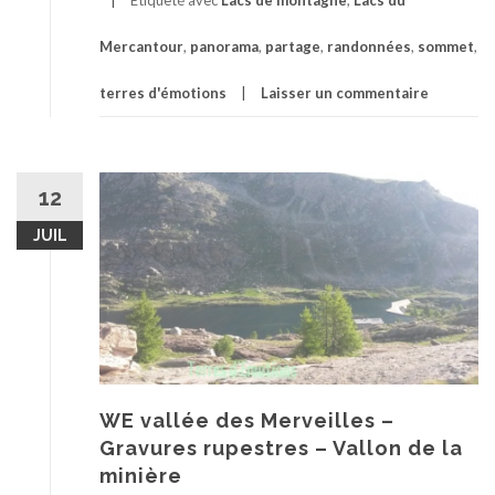
Étiqueté avec
Lacs de montagne
,
Lacs du
Mercantour
,
panorama
,
partage
,
randonnées
,
sommet
,
terres d'émotions
Laisser un commentaire
12
JUIL
WE vallée des Merveilles –
Gravures rupestres – Vallon de la
minière