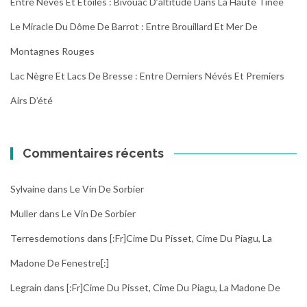
Entre Névés Et Étoiles : Bivouac D’altitude Dans La Haute Tinée
Le Miracle Du Dôme De Barrot : Entre Brouillard Et Mer De
Montagnes Rouges
Lac Nègre Et Lacs De Bresse : Entre Derniers Névés Et Premiers
Airs D’été
Commentaires récents
Sylvaine
dans
Le Vin De Sorbier
Muller
dans
Le Vin De Sorbier
Terresdemotions
dans
[:fr]Cime Du Pisset, Cime Du Piagu, La
Madone De Fenestre[:]
Legrain
dans
[:fr]Cime Du Pisset, Cime Du Piagu, La Madone De