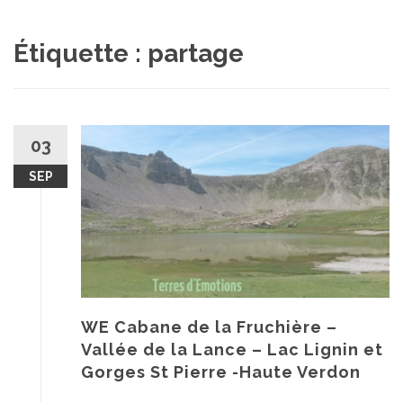
au
contenu
Étiquette :
partage
03
SEP
WE Cabane de la Fruchière –
Vallée de la Lance – Lac Lignin et
Gorges St Pierre -Haute Verdon