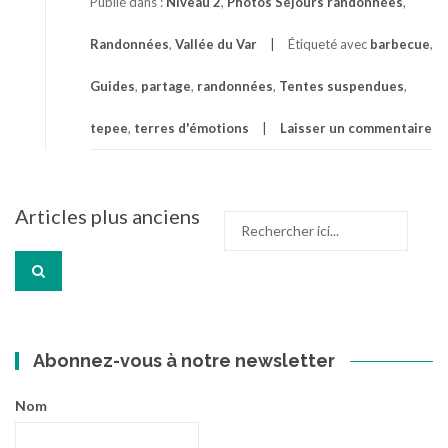
Publié dans :
Niveau 2
,
Photos Séjours randonnées
,
Randonnées
,
Vallée du Var
Étiqueté avec
barbecue
,
Guides
,
partage
,
randonnées
,
Tentes suspendues
,
tepee
,
terres d'émotions
Laisser un commentaire
Navigation
Articles plus anciens
Recherche
des
pour
articles
:
Abonnez-vous à notre newsletter
Nom