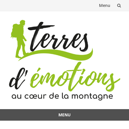
Menu
Aller
au
contenu
MENU
Aller