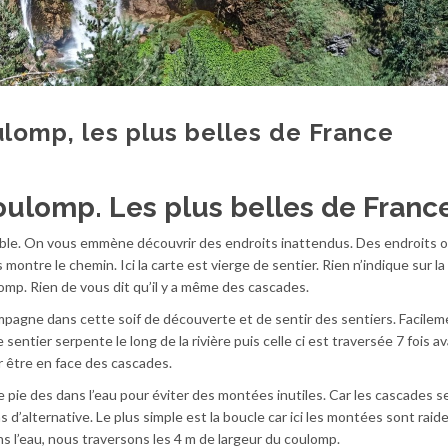
lomp, les plus belles de France
ulomp. Les plus belles de Franc
sible. On vous emmène découvrir des endroits inattendus. Des endroits 
 montre le chemin. Ici la carte est vierge de sentier. Rien n’indique sur l
mp. Rien de vous dit qu’il y a même des cascades.
mpagne dans cette soif de découverte et de sentir des sentiers. Facilem
sentier serpente le long de la rivière puis celle ci est traversée 7 fois a
 être en face des cascades.
e pie des dans l’eau pour éviter des montées inutiles. Car les cascades s
as d’alternative. Le plus simple est la boucle car ici les montées sont raides
dans l’eau, nous traversons les 4 m de largeur du coulomp.