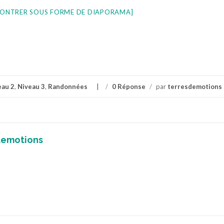
ONTRER SOUS FORME DE DIAPORAMA]
eau 2
,
Niveau 3
,
Randonnées
/
0 Réponse
/
par
terresdemotions
demotions