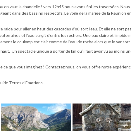
l’eau en vaut la chandelle ! vers 12h45 nous avons fini les traversées. No
geant dans des bassins respectifs. Le voile de la mariée de la Réunion e
raide pour aller en haut des cascades d’où sort l’eau. Et elle ne sort pa
outerraines et l’eau surgit d’entre les rochers. Une eau claire et limpide
usement le coulomp est clair comme de l’eau de roche alors que le var sort 
us haut. Un spectacle unique à porter de km qu’il faut avoir vu au moins un
 ce que vous imaginez ! Contactez nous, on vous offre notre expérienc
ide Terres d’Emotions.