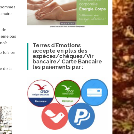
us sommes
n moins
s de
 même pas
noir.
Terres d’Emotions
accepte en plus des
e fois en
espèces/chèques/Vir
bancaire/ Carte Bancaire
les paiements par :
e de la