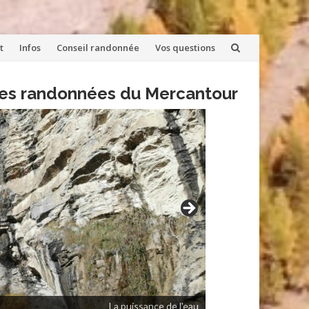
t
Infos
Conseil randonnée
Vos questions
lles randonnées du Mercantour
La puissance de l'eau