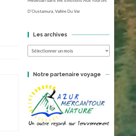
Medetian
dans
WE Emotions Aux Yourtes
D’Oustamura, Vallée Du Var
Les archives
Les
archives
Notre partenaire voyage