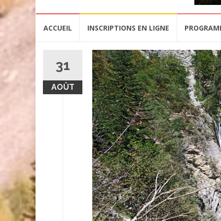
Aller
ACCUEIL
INSCRIPTIONS EN LIGNE
PROGRAM
au
contenu
31
AOÛT