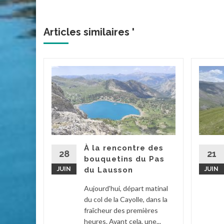
Articles similaires '
acs de
 et
d’été
tait ce
À la rencontre des
. Grâce à
28
21
bouquetins du Pas
ée par...
JUIN
du Lausson
JUIN
2
...
Aujourd'hui, départ matinal
du col de la Cayolle, dans la
la suite
fraîcheur des premières
heures. Avant cela, une...