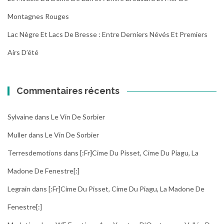
Montagnes Rouges
Lac Nègre Et Lacs De Bresse : Entre Derniers Névés Et Premiers
Airs D’été
Commentaires récents
Sylvaine
dans
Le Vin De Sorbier
Muller
dans
Le Vin De Sorbier
Terresdemotions
dans
[:fr]Cime Du Pisset, Cime Du Piagu, La
Madone De Fenestre[:]
Legrain
dans
[:fr]Cime Du Pisset, Cime Du Piagu, La Madone De
Fenestre[:]