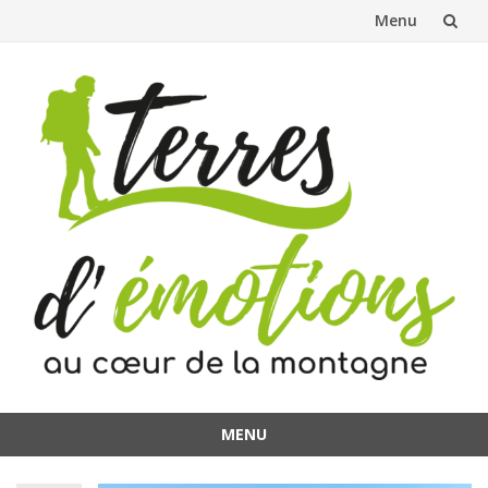
Menu
Aller
au
contenu
MENU
Aller