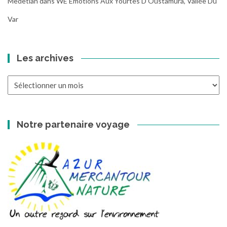
Medetian
dans
WE Emotions Aux Yourtes D’Oustamura, Vallée Du
Var
Les archives
Les
archives
Notre partenaire voyage