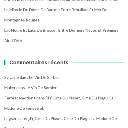
Le Miracle Du Dôme De Barrot : Entre Brouillard Et Mer De
Montagnes Rouges
Lac Nègre Et Lacs De Bresse : Entre Derniers Névés Et Premiers
Airs D’été
Commentaires récents
Sylvaine
dans
Le Vin De Sorbier
Muller
dans
Le Vin De Sorbier
Terresdemotions
dans
[:fr]Cime Du Pisset, Cime Du Piagu, La
Madone De Fenestre[:]
Legrain
dans
[:fr]Cime Du Pisset, Cime Du Piagu, La Madone De