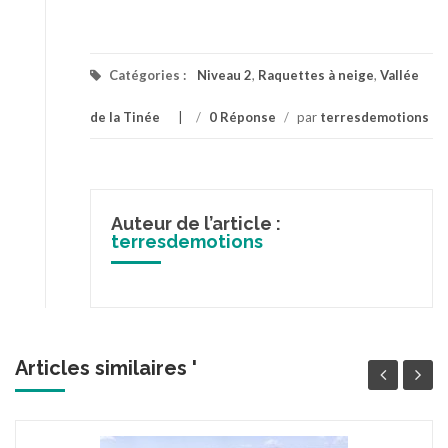
Catégories :
Niveau 2
,
Raquettes à neige
,
Vallée
de la Tinée
/
0 Réponse
/
par
terresdemotions
Auteur de l’article :
terresdemotions
Articles similaires '