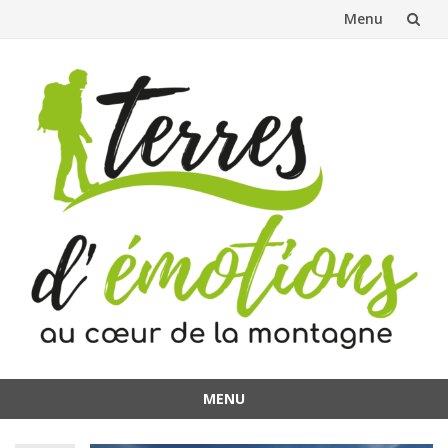
Menu
Aller
au
contenu
MENU
Aller