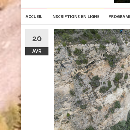
Aller
ACCUEIL
INSCRIPTIONS EN LIGNE
PROGRAM
au
contenu
20
AVR