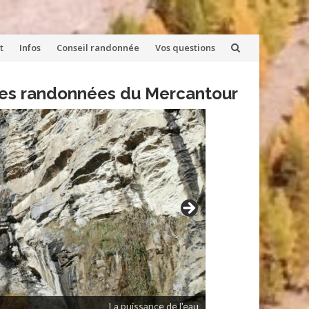
t
Infos
Conseil randonnée
Vos questions
lles randonnées du Mercantour
La puissance de l'eau