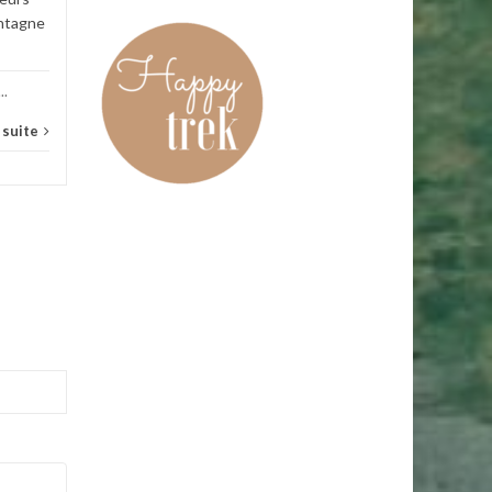
ontagne
...
a suite