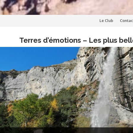
Aller
Le Club
Contac
au
Terres d’émotions – Les plus be
contenu