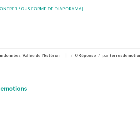
ONTRER SOUS FORME DE DIAPORAMA]
andonnées
,
Vallée de l'Estéron
/
0 Réponse
/
par
terresdemotio
demotions