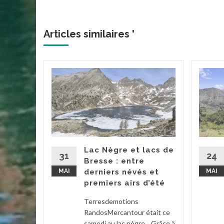
Articles similaires '
Mont
e
, sur
la
ntalière
Lac Nègre et lacs de
 cette
31
24
Bresse : entre
llon
MAI
derniers névés et
MAI
 une...
premiers airs d’été
Terresdemotions
RandosMercantour était ce
la suite
samedi au lac nègre. Grâce à