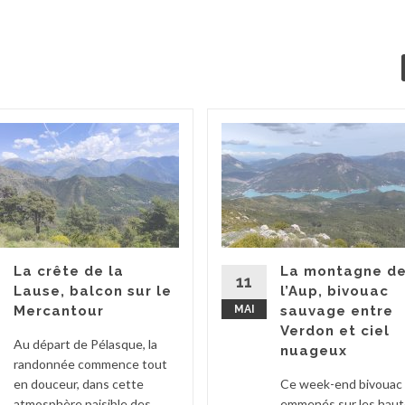
La crête de la
La montagne d
11
Lause, balcon sur le
l’Aup, bivouac
Mercantour
MAI
sauvage entre
Verdon et ciel
Au départ de Pélasque, la
nuageux
randonnée commence tout
en douceur, dans cette
Ce week-end bivouac 
atmosphère paisible des
emmenés sur les haut