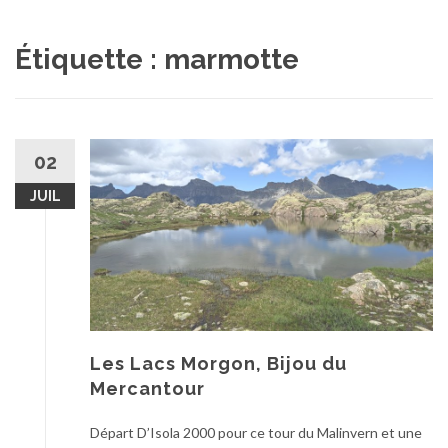
au
contenu
Étiquette :
marmotte
02
JUIL
Les Lacs Morgon, Bijou du
Mercantour
Départ D’Isola 2000 pour ce tour du Malinvern et une