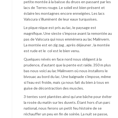
petite montée à la baisse du druos en passant par les
lacs de Terres rouge. Le soleil est bien présent et
éclaire les montagnes encore enneigées. Les lacs
Valscura s’illuminent de leur eaux turquoises.
Le pique nique est pris au lac, le paysage est
magnifique. Une sieste s’impose avant la remontée au
pas de Valscura qui nous emmènera au lac Malinvern.
La montée est en zig zag , après déjeuner , la montée
est rude et le col est le bien venu.
Quelques névés en face nord nous obligent à la
prudence, d’autant que la pente est raide. 350 m plus
bas nous voici au lac Malinvern où nous installons le
bivouac au bord du lac. Une baignade s’impose, même
si l’eau est froide, mais ça nous fait du bien à tous en
guise de décontraction des muscles.
3 tentes sont plantées ainsi qu’une bâche pour éviter
la rosée du matin sur les duvets. Étant hors d’un parc
national, nous ferons un petit feu histoire de se
réchauffer un peu en fin de soirée. La nuit se passe,