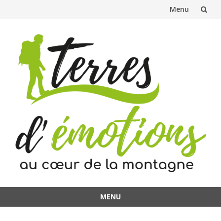
Menu
Aller
au
contenu
MENU
Aller