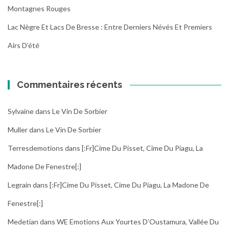
Montagnes Rouges
Lac Nègre Et Lacs De Bresse : Entre Derniers Névés Et Premiers
Airs D’été
Commentaires récents
Sylvaine
dans
Le Vin De Sorbier
Muller
dans
Le Vin De Sorbier
Terresdemotions
dans
[:fr]Cime Du Pisset, Cime Du Piagu, La
Madone De Fenestre[:]
Legrain
dans
[:fr]Cime Du Pisset, Cime Du Piagu, La Madone De
Fenestre[:]
Medetian
dans
WE Emotions Aux Yourtes D’Oustamura, Vallée Du