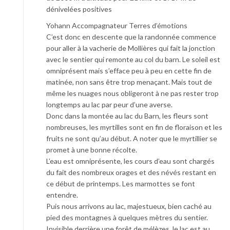
dénivelées positives
Yohann Accompagnateur Terres d’émotions
C’est donc en descente que la randonnée commence
pour aller à la vacherie de Mollières qui fait la jonction
avec le sentier qui remonte au col du barn. Le soleil est
omniprésent mais s’efface peu à peu en cette fin de
matinée, non sans être trop menaçant. Mais tout de
même les nuages nous obligeront à ne pas rester trop
longtemps au lac par peur d’une averse.
Donc dans la montée au lac du Barn, les fleurs sont
nombreuses, les myrtilles sont en fin de floraison et les
fruits ne sont qu’au début. A noter que le myrtillier se
promet à une bonne récolte.
L’eau est omniprésente, les cours d’eau sont chargés
du fait des nombreux orages et des névés restant en
ce début de printemps. Les marmottes se font
entendre.
Puis nous arrivons au lac, majestueux, bien caché au
pied des montagnes à quelques mètres du sentier.
Invisible derrière une forêt de mélèzes, le lac est au