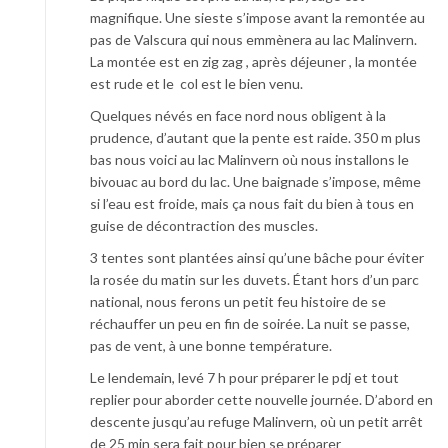
magnifique. Une sieste s’impose avant la remontée au
pas de Valscura qui nous emmènera au lac Malinvern.
La montée est en zig zag , après déjeuner , la montée
est rude et le col est le bien venu.
Quelques névés en face nord nous obligent à la
prudence, d’autant que la pente est raide. 350 m plus
bas nous voici au lac Malinvern où nous installons le
bivouac au bord du lac. Une baignade s’impose, même
si l’eau est froide, mais ça nous fait du bien à tous en
guise de décontraction des muscles.
3 tentes sont plantées ainsi qu’une bâche pour éviter
la rosée du matin sur les duvets. Étant hors d’un parc
national, nous ferons un petit feu histoire de se
réchauffer un peu en fin de soirée. La nuit se passe,
pas de vent, à une bonne température.
Le lendemain, levé 7 h pour préparer le pdj et tout
replier pour aborder cette nouvelle journée. D’abord en
descente jusqu’au refuge Malinvern, où un petit arrêt
de 25 min sera fait pour bien se préparer