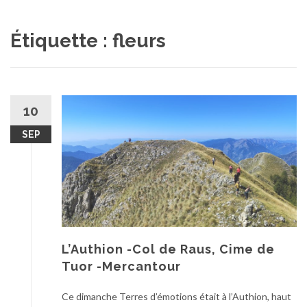
au
contenu
Étiquette :
fleurs
10
SEP
L’Authion -Col de Raus, Cime de
Tuor -Mercantour
Ce dimanche Terres d’émotions était à l’Authion, haut