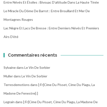
Entre Névés Et Étoiles : Bivouac D’altitude Dans La Haute Tinée
Le Miracle Du Dôme De Barrot : Entre Brouillard Et Mer De
Montagnes Rouges
Lac Nègre Et Lacs De Bresse : Entre Derniers Névés Et Premiers
Airs D’été
Commentaires récents
Sylvaine
dans
Le Vin De Sorbier
Muller
dans
Le Vin De Sorbier
Terresdemotions
dans
[:fr]Cime Du Pisset, Cime Du Piagu, La
Madone De Fenestre[:]
Legrain
dans
[:fr]Cime Du Pisset, Cime Du Piagu, La Madone De