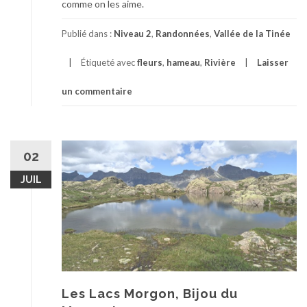
comme on les aime.
Publié dans :
Niveau 2
,
Randonnées
,
Vallée de la Tinée
Étiqueté avec
fleurs
,
hameau
,
Rivière
Laisser
un commentaire
02
JUIL
Les Lacs Morgon, Bijou du