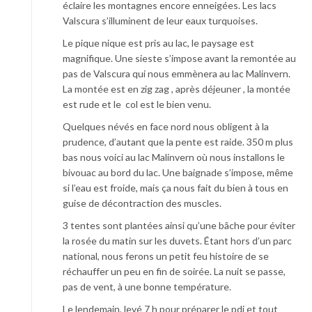
éclaire les montagnes encore enneigées. Les lacs
Valscura s’illuminent de leur eaux turquoises.
Le pique nique est pris au lac, le paysage est
magnifique. Une sieste s’impose avant la remontée au
pas de Valscura qui nous emmènera au lac Malinvern.
La montée est en zig zag , après déjeuner , la montée
est rude et le col est le bien venu.
Quelques névés en face nord nous obligent à la
prudence, d’autant que la pente est raide. 350 m plus
bas nous voici au lac Malinvern où nous installons le
bivouac au bord du lac. Une baignade s’impose, même
si l’eau est froide, mais ça nous fait du bien à tous en
guise de décontraction des muscles.
3 tentes sont plantées ainsi qu’une bâche pour éviter
la rosée du matin sur les duvets. Étant hors d’un parc
national, nous ferons un petit feu histoire de se
réchauffer un peu en fin de soirée. La nuit se passe,
pas de vent, à une bonne température.
Le lendemain, levé 7 h pour préparer le pdj et tout