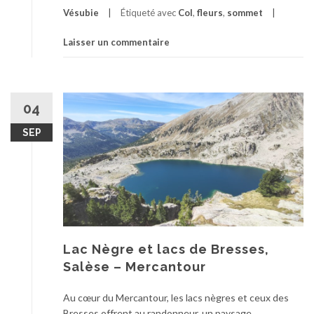
Vésubie
Étiqueté avec
Col
,
fleurs
,
sommet
Laisser un commentaire
04
SEP
Lac Nègre et lacs de Bresses,
Salèse – Mercantour
Au cœur du Mercantour, les lacs nègres et ceux des
Bresses offrent au randonneur, un paysage