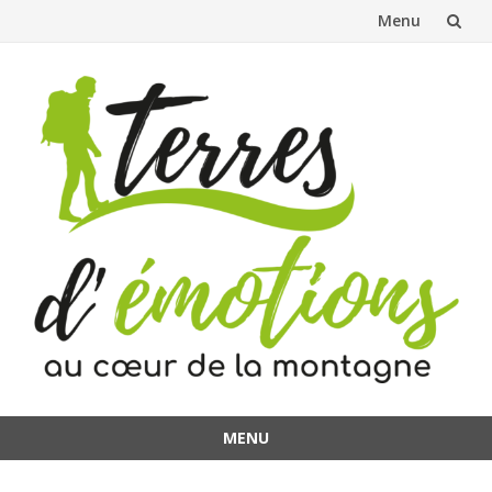
Menu
Aller
au
contenu
MENU
Aller